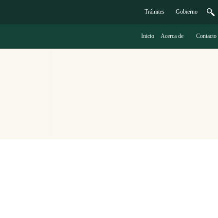
Trámites
G
obierno
Inicio
A
cerca de
C
ontacto