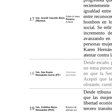
recientemente 
igualdad entre
entre reconocer
Sobre el tema
17
Sen. Araceli Saucedo Reyes
Postura:
(Morena)
hombres en los
A favor
social. Se ref
incremento d
avanzando en la
personas muje
Karen Hernánd
atentar contra 
Desde escaño p
un tema persona
18
Sen. Ana Karen
Alusiones
en que la Se
Hernández Aceves (PT)
personales
Aceptó que la
obstante, cuest
Desde tribuna 
que las mujer
libertad económ
19
Sen. Ivideliza Reyes
Reserva de
tercero transi
Hernández (PAN)
artículo (s)