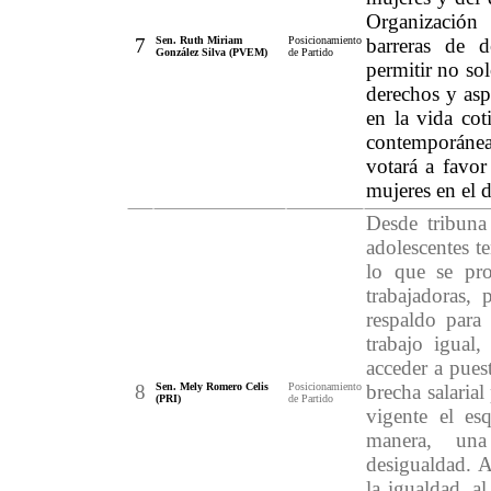
Organización 
7
Sen. Ruth Miriam
Posicionamiento
barreras de d
González Silva (PVEM)
de Partido
permitir no sol
derechos y asp
en la vida cot
contemporáne
votará a favor
mujeres en el d
Desde tribuna
adolescentes t
lo que se pro
trabajadoras, 
respaldo para 
trabajo igual,
acceder a puest
8
Sen. Mely Romero Celis
Posicionamiento
brecha salaria
(PRI)
de Partido
vigente el es
manera, una
desigualdad. A
la igualdad, al