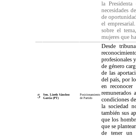
la Presidenta
necesidades de
de oportunidad
el empresarial
sobre el tema
mujeres que ha
Desde tribun
reconocimien
profesionales y
de género carg
de las aportac
del país, por l
en reconocer 
remunerados a
5
Sen. Lizeth Sánchez
Posicionamiento
García (PT)
de Partido
condiciones de
la sociedad n
también sus ap
que los hombr
que se plantean
de tener un 