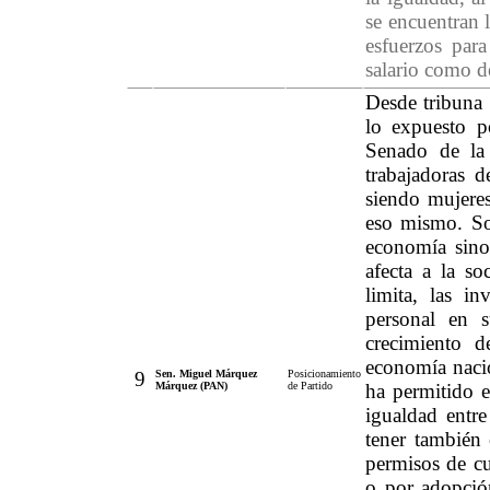
se encuentran 
esfuerzos para
salario como de
Desde tribuna 
lo expuesto p
Senado de la 
trabajadoras 
siendo mujeres
eso mismo. Sob
economía sino
afecta a la so
limita, las in
personal en 
crecimiento d
economía nacio
9
Sen. Miguel Márquez
Posicionamiento
Márquez (PAN)
de Partido
ha permitido e
igualdad entre
tener también
permisos de cu
o por adopción