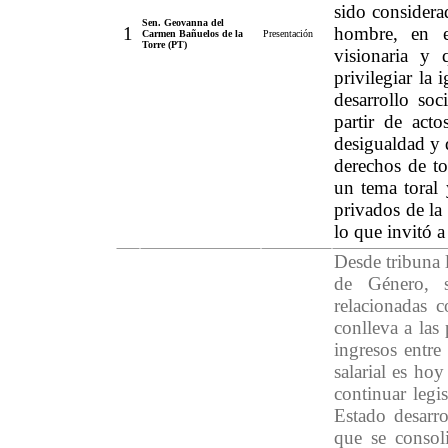
sido considera
Sen. Geovanna del
1
hombre, en e
Carmen Bañuelos de la
Presentación
Torre (PT)
visionaria y
privilegiar la
desarrollo soc
partir de act
desigualdad y 
derechos de to
un tema toral 
privados de la
lo que invitó a
Desde tribuna 
de Género, s
relacionadas c
conlleva a las 
ingresos entr
salarial es hoy
continuar legi
Estado desarro
que se consol