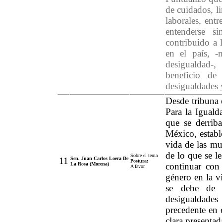
de cuidados, l
laborales, ent
entenderse s
contribuido a 
en el país, 
desigualdad-,
beneficio de 
desigualdades 
Desde tribuna 
Para la Iguald
que se derriba
México, estable
vida de las mu
de lo que se l
Sobre el tema
11
Sen. Juan Carlos Loera De
Postura:
La Rosa (Morena)
continuar con
A favor
género en la v
se debe de a
desigualdades 
precedente en 
clara presenta