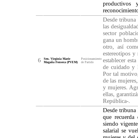
productivos 
reconocimiento 
Desde tribuna 
las desigualda
sector poblac
gana un hombre
otro, así com
estereotipos y
6
Sen. Virginia Marie
Posicionamiento
establecer est
Magaña Fonseca (PVEM)
de Partido
de cuidado y l
Por tal motivo
de las mujeres
y mujeres. Agr
ellas, garantiz
República-.
Desde tribuna l
que recuerda 
siendo vigente
salarial se vu
mujeres y del 