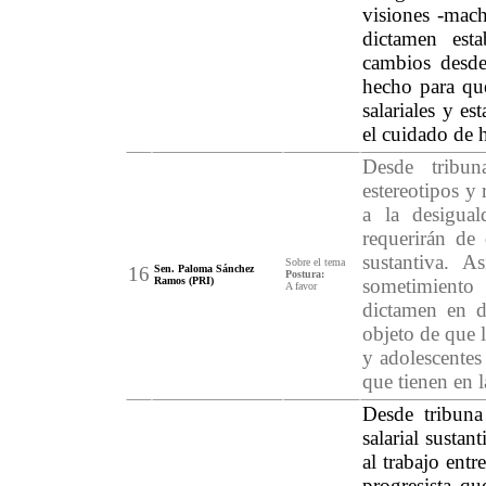
visiones -machi
dictamen esta
cambios desde 
hecho para que
salariales y e
el cuidado de h
Desde tribun
estereotipos y
a la desigua
requerirán de
sustantiva. 
Sobre el tema
16
Sen. Paloma Sánchez
Postura:
Ramos (PRI)
sometimiento
A favor
dictamen en d
objeto de que 
y adolescentes
que tienen en l
Desde tribuna
salarial sustan
al trabajo ent
progresista q