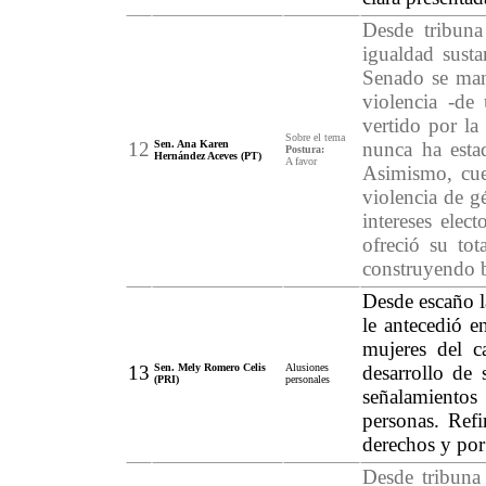
Desde tribuna
igualdad susta
Senado se man
violencia -de 
vertido por l
Sobre el tema
12
Sen. Ana Karen
nunca ha esta
Postura:
Hernández Aceves (PT)
A favor
Asimismo, cue
violencia de gé
intereses elec
ofreció su to
construyendo b
Desde escaño l
le antecedió e
mujeres del c
13
Sen. Mely Romero Celis
Alusiones
desarrollo de 
(PRI)
personales
señalamientos
personas. Refi
derechos y por
Desde tribuna 