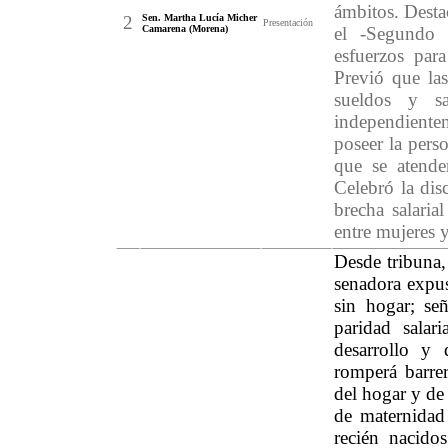
ámbitos. Desta
2
Sen. Martha Lucía Micher
Presentación
Camarena (Morena)
el -Segundo 
esfuerzos para
Previó que las
sueldos y sa
independiente
poseer la pers
que se atende
Celebró la dis
brecha salaria
entre mujeres 
Desde tribuna,
senadora expus
sin hogar; se
paridad salar
desarrollo y 
romperá barre
del hogar y de
de maternidad 
recién nacido