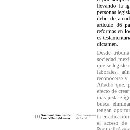
llevando la ig
personas legisl
debe de atend
artículo 86 pa
reformas en los
es testamentar
dictamen.
Desde tribuna
sociedad mexic
que se legisle 
laborales, aú
reconocerse y 
Añadió que, p
efecto de crea
más justa e igu
busca eliminar
tengan oportu
10
Sen. Sasil Dora Luz De
Posicionamiento
la erradicació
León Villard (Morena)
de Partido
el acceso de 
Puntualizó que