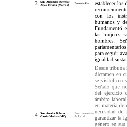
3
Sen. Alejandra Berenice
establecer los
Presentación
Arias Trevilla (Morena)
reconocimient
con los inst
humanos y de 
Fundamentó el
las mujeres s
hombres. Se
parlamentarios
para seguir av
igualdad sustan
Desde tribuna 
dictamen en c
se visibilicen 
Señaló que no
del ejercicio
ámbito laboral
en materia de 
necesidad de 
4
Sen. Amalia Dolores
Posicionamiento
García Medina (MC)
de Partido
garantizar la i
género en sus 