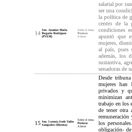
salarial por ra
ser una condic
la política de
centro de la 
condiciones e
Sen. Jasmine María
Sobre el tema
14
Bugarín Rodríguez
Postura:
apuntó que es
(PVEM)
A favor
mujeres, dismi
al país, pues 
además, los d
sustantiva, agr
senadoras de s
Desde tribuna
mujeres han 
privados y qu
minimizan an
trabajo en los
de tener otra 
remuneración y
Sobre el tema
15
Sen. Lorenia Iveth Valles
los personale
Postura:
Sampedro (Morena)
A favor
obligación- de