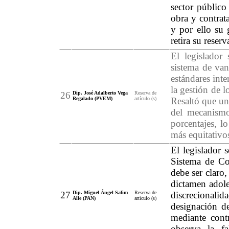
sector público
obra y contrata
y por ello su
retira su reserv
El legislador
sistema de van
estándares int
la gestión de l
26
Dip. José Adalberto Vega
Reserva de
Regalado (PVEM)
artículo (s)
Resaltó que un
del mecanismo
porcentajes, l
más equitativos
El legislador 
Sistema de Co
debe ser claro,
dictamen adolec
27
Dip. Miguel Ángel Salim
Reserva de
discrecional
Alle (PAN)
artículo (s)
designación de
mediante contr
observa la f