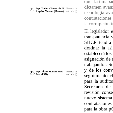
que lastimaba
dictamen avanz
22
Dip. Tatiana Tonantzin P.
Reserva de
Ángeles Moreno (Morena)
artículo (s)
tecnología av
contrataciones
la corrupción 
El legislador 
transparencia 
SHCP tendrá l
destinar la as
establecerá los
asignación de r
trabajando-. Se
y de los conv
23
Dip. Víctor Manuel Pérez
Reserva de
Díaz (PAN)
artículo (s)
seguimiento c
para la audit
Secretaría d
revisión cons
nuevo sistema
contrataciones
para la obra p