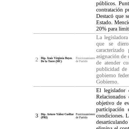
públicos. Punt
contratación p
Destacó que s
Estado. Mencio
20% para limita
La legisladora
que se diero
caracterizado
asignación de 
2
Dip. Irais Virginia Reyes
Posicionamiento
De la Torre (MC)
de Partido
de atender co
publicidad de 
gobierno feder
Gobierno.
El legislador
Relacionados
objetivo de ev
participació
3
Dip. Arturo Yáñez Cuéllar
Posicionamiento
condiciones. L
(PRI)
de Partido
desarticulando
elimina el con