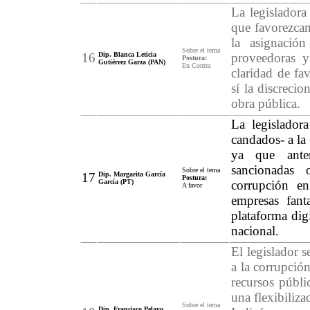
La legisladora
que favorezcan
la asignació
Sobre el tema
16
Dip. Blanca Leticia
proveedoras 
Postura:
Gutiérrez Garza (PAN)
En Contra
claridad de fa
sí la discreci
obra pública.
La legisladora
candados- a la 
ya que anter
sancionadas 
Sobre el tema
17
Dip. Margarita García
Postura:
García (PT)
corrupción en
A favor
empresas fant
plataforma digi
nacional.
El legislador 
a la corrupción
recursos públi
una flexibiliza
Sobre el tema
Dip. Francisco Pelayo