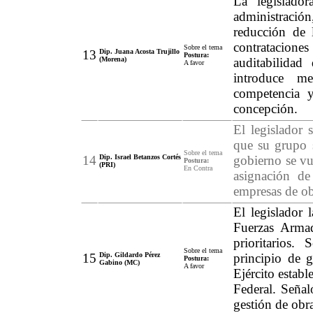
La legislado
administraci
reducción de 
contrataciones
Sobre el tema
13
Dip. Juana Acosta Trujillo
Postura:
(Morena)
auditabilidad
A favor
introduce me
competencia y
concepción.
El legislador 
que su grupo s
Sobre el tema
14
Dip. Israel Betanzos Cortés
gobierno se vu
Postura:
(PRI)
En Contra
asignación d
empresas de ob
El legislador 
Fuerzas Armad
prioritarios.
Sobre el tema
15
Dip. Gildardo Pérez
principio de 
Postura:
Gabino (MC)
A favor
Ejército estab
Federal. Señaló
gestión de obra