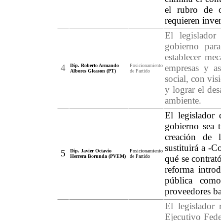
el rubro de o
requieren inve
El legislador
gobierno para
establecer mec
4
Dip. Roberto Armando
Posicionamiento
empresas y así
Albores Gleason (PT)
de Partido
social, con vi
y lograr el de
ambiente.
El legislador 
gobierno sea t
creación de l
sustituirá a -
5
Dip. Javier Octavio
Posicionamiento
Herrera Borunda (PVEM)
de Partido
qué se contrat
reforma introd
pública como
proveedores baj
El legislador 
Ejecutivo Fede