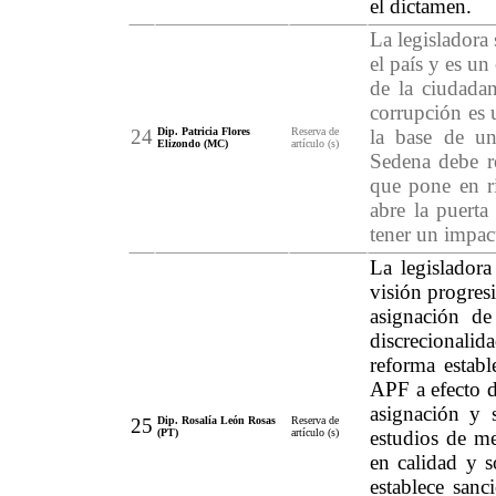
el dictamen.
La legisladora
el país y es un
de la ciudada
corrupción es u
24
Dip. Patricia Flores
Reserva de
la base de u
Elizondo (MC)
artículo (s)
Sedena debe re
que pone en ri
abre la puerta
tener un impac
La legisladora
visión progresi
asignación de
discrecionalid
reforma establ
APF a efecto d
asignación y s
25
Dip. Rosalía León Rosas
Reserva de
(PT)
artículo (s)
estudios de me
en calidad y s
establece sanc