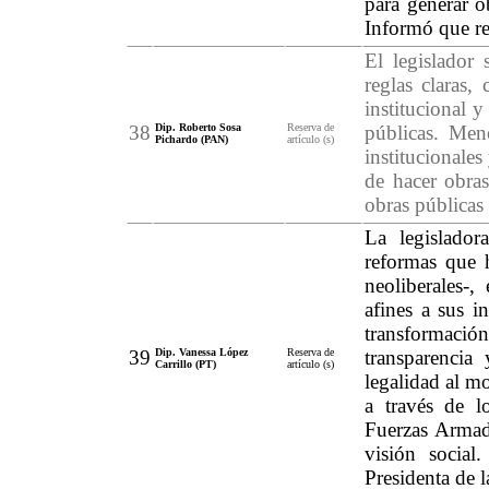
para generar ob
Informó que ret
El legislador
reglas claras, 
institucional 
38
Dip. Roberto Sosa
Reserva de
públicas. Menc
Pichardo (PAN)
artículo (s)
institucionales
de hacer obras
obras públicas 
La legislador
reformas que 
neoliberales-
afines a sus i
transformación
39
Dip. Vanessa López
Reserva de
transparencia
Carrillo (PT)
artículo (s)
legalidad al m
a través de l
Fuerzas Armad
visión socia
Presidenta de l