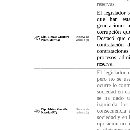
reservas.
El legislador 
que han est
generaciones a
corrupción que
45
Dip. Eleazar Guerrero
Reserva de
Destacó que c
Pérez (Morena)
artículo (s)
contratación 
contrataciones
procesos admi
reserva.
El legislador 
pero no se usa
ocurre lo cont
sociedad en c
se ha dado u
izquierda, los
46
Dip. Adrián González
Reserva de
consecuencia 
Naveda (PT)
artículo (s)
sociedad y en 
oposición no t
el dictamen co