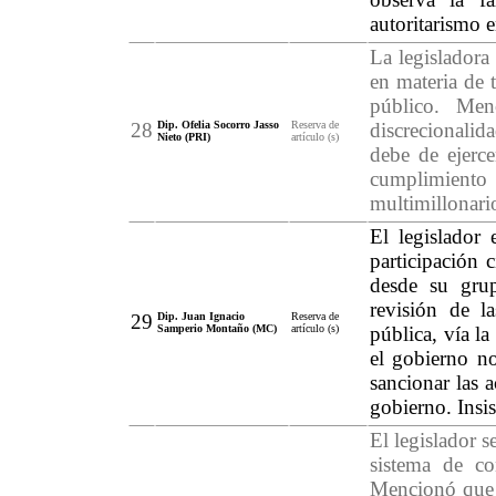
autoritarismo e
La legisladora
en materia de 
público. Men
28
Dip. Ofelia Socorro Jasso
Reserva de
discrecionalid
Nieto (PRI)
artículo (s)
debe de ejerc
cumplimiento 
multimillonario
El legislador
participación 
desde su grup
revisión de l
29
Dip. Juan Ignacio
Reserva de
Samperio Montaño (MC)
artículo (s)
pública, vía la
el gobierno no
sancionar las 
gobierno. Insis
El legislador s
sistema de con
Mencionó que l