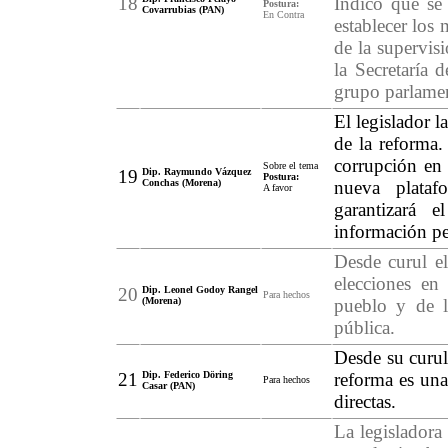
18
Indicó que se
Postura:
Covarrubias (PAN)
En Contra
establecer los
de la supervis
la Secretaría
grupo parlame
El legislador l
de la reforma.
corrupción en 
Sobre el tema
19
Dip. Raymundo Vázquez
Postura:
Conchas (Morena)
nueva plataf
A favor
garantizará 
información per
Desde curul e
elecciones en 
20
Dip. Leonel Godoy Rangel
Para hechos
(Morena)
pueblo y de l
pública.
Desde su curul
21
Dip. Federico Döring
reforma es una
Para hechos
Casar (PAN)
directas.
La legisladora