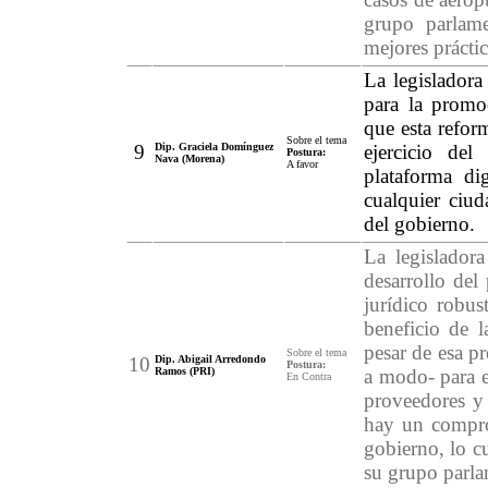
grupo parlame
mejores práctic
La legisladora
para la promo
que esta refor
Sobre el tema
9
Dip. Graciela Domínguez
ejercicio de
Postura:
Nava (Morena)
A favor
plataforma dig
cualquier ciud
del gobierno.
La legislador
desarrollo del
jurídico robus
beneficio de 
pesar de esa pr
Sobre el tema
10
Dip. Abigail Arredondo
Postura:
Ramos (PRI)
a modo- para e
En Contra
proveedores y 
hay un compro
gobierno, lo c
su grupo parla