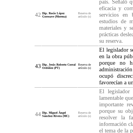
país. Señaló qu
eficacia y cor
42
Dip. Rocío López
Reserva de
servicios en 
Gorosave (Morena)
artículo (s)
estudios de m
materiales y s
prácticas desle
su reserva.
El legislador s
en la obra púb
porque no hi
43
Dip. Jesús Roberto Corral
Reserva de
Ordóñez (PT)
artículo (s)
administració
ocupó discrec
favorecían a u
El legislado
lamentable que
importante rev
porque su obje
44
Dip. Miguel Ángel
Reserva de
Sánchez Rivera (MC)
artículo (s)
resolver la f
información cl
el tema de la 