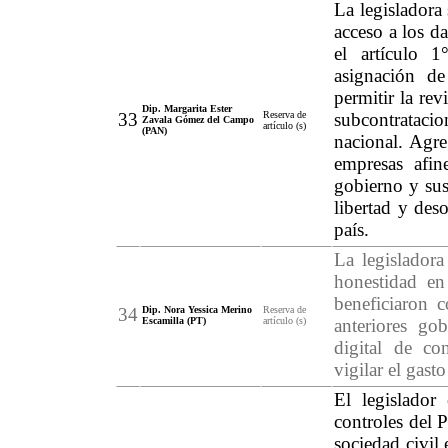
La legisladora
acceso a los d
el artículo 1
asignación d
permitir la re
Dip. Margarita Ester
33
Reserva de
subcontrataci
Zavala Gómez del Campo
artículo (s)
(PAN)
nacional. Agre
empresas afin
gobierno y sus
libertad y des
país.
La legisladora
honestidad en
beneficiaron c
34
Dip. Nora Yessica Merino
Reserva de
Escamilla (PT)
artículo (s)
anteriores go
digital de co
vigilar el gast
El legislador
controles del 
sociedad civil 