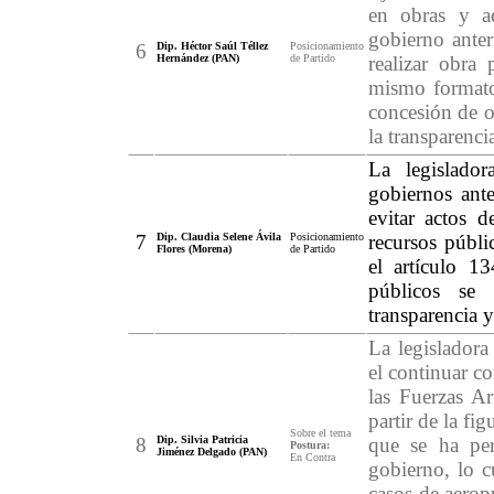
en obras y ad
gobierno anter
6
Dip. Héctor Saúl Téllez
Posicionamiento
Hernández (PAN)
de Partido
realizar obra
mismo formato 
concesión de ob
la transparenci
La legislado
gobiernos ante
evitar actos d
7
Dip. Claudia Selene Ávila
Posicionamiento
recursos públi
Flores (Morena)
de Partido
el artículo 13
públicos se a
transparencia 
La legisladora
el continuar co
las Fuerzas Ar
partir de la fi
Sobre el tema
8
Dip. Silvia Patricia
que se ha per
Postura:
Jiménez Delgado (PAN)
En Contra
gobierno, lo c
casos de aerop