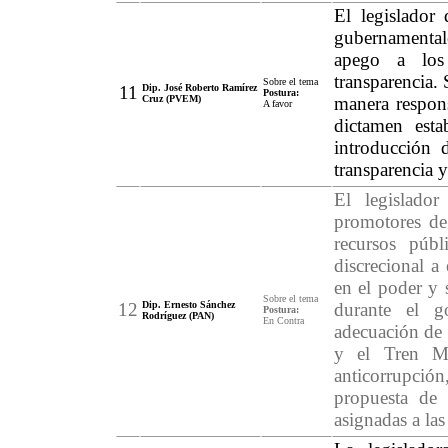
El legislador 
gubernamental
apego a los 
transparencia. 
Sobre el tema
11
Dip. José Roberto Ramírez
Postura:
Cruz (PVEM)
manera respons
A favor
dictamen esta
introducción d
transparencia y
El legislado
promotores de 
recursos púb
discrecional a
en el poder y s
Sobre el tema
12
Dip. Ernesto Sánchez
durante el g
Postura:
Rodríguez (PAN)
En Contra
adecuación de 
y el Tren Ma
anticorrupción,
propuesta de 
asignadas a la