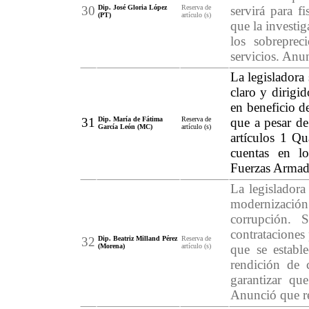
30
Dip. José Gloria López
Reserva de
servirá para f
(PT)
artículo (s)
que la investi
los sobreprec
servicios. Anun
La legisladora 
claro y dirigi
en beneficio d
31
Dip. María de Fátima
Reserva de
que a pesar de
García León (MC)
artículo (s)
artículos 1 Qu
cuentas en lo
Fuerzas Armad
La legisladora
modernización 
corrupción. 
contrataciones
32
Dip. Beatriz Milland Pérez
Reserva de
(Morena)
artículo (s)
que se establ
rendición de 
garantizar qu
Anunció que ret