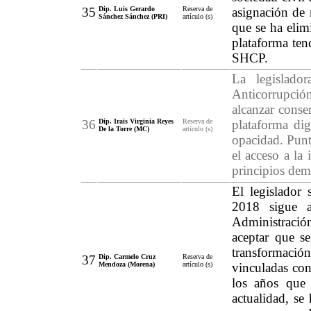
35
Dip. Luis Gerardo
Reserva de
asignación de 
Sánchez Sánchez (PRI)
artículo (s)
que se ha elim
plataforma ten
SHCP.
La legislado
Anticorrupci
alcanzar conse
36
Dip. Irais Virginia Reyes
Reserva de
plataforma dig
De la Torre (MC)
artículo (s)
opacidad. Punt
el acceso a la
principios dem
El legislador
2018 sigue a
Administración
aceptar que s
transformación
37
Dip. Carmelo Cruz
Reserva de
Mendoza (Morena)
artículo (s)
vinculadas con
los años que
actualidad, se