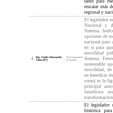
tanto para me
rescatar más d
regional y naci
El legislador s
Nacional y d
Sistema. Indic
opciones de mo
nacional para 
en si para qu
movilidad púb
4
Dip. Emilio Manzanilla
Posicionamiento
Sistema Ferro
Téllez (PT)
de Partido
sustentable q
movilidad, de 
en beneficio d
creará es la fi
principal aut
beneficios s
transformación
El legislador
histórica par