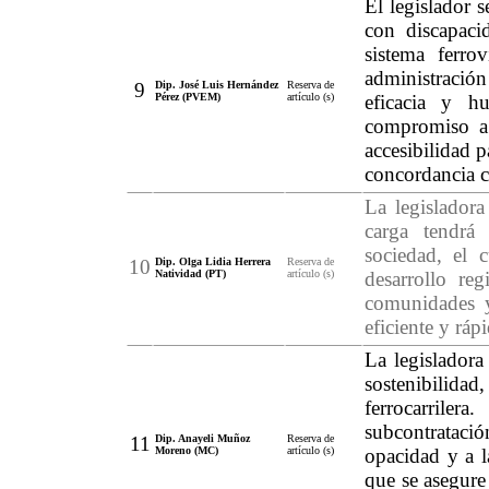
El legislador s
con discapaci
sistema ferr
administració
9
Dip. José Luis Hernández
Reserva de
Pérez (PVEM)
artículo (s)
eficacia y h
compromiso a 
accesibilidad 
concordancia c
La legisladora
carga tendrá
sociedad, el 
10
Dip. Olga Lidia Herrera
Reserva de
Natividad (PT)
artículo (s)
desarrollo re
comunidades y
eficiente y ráp
La legisladora
sostenibilid
ferrocarrile
subcontrataci
11
Dip. Anayeli Muñoz
Reserva de
Moreno (MC)
artículo (s)
opacidad y a l
que se asegure 