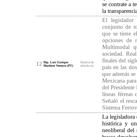
se contrate a t
la transparenci
El legislador
conjunto de to
que se tiene e
opciones de m
Multimodal q
sociedad. Real
finales del sig
12
Dip. Luis Enrique
Reserva de
Martínez Ventura (PT)
artículo (s)
país en las do
que además se 
Mexicana para e
del Presidente
líneas férreas
Señaló el resc
Sistema Ferrovi
La legisladora
histórica y u
neoliberal del
busca devolver