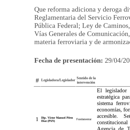
Que reforma adiciona y deroga div
Reglamentaria del Servicio Ferro
Pública Federal; Ley de Caminos,
Vías Generales de Comunicación,
materia ferroviaria y de armoniza
Fecha de presentación:
29/04/20
Sentido de la
#
Legisladora/Legislador
intervención
El legislador
estratégica pa
sistema ferro
economías, fom
accesible. 
1
Dip. Víctor Manuel Pérez
Fundamentar
Díaz (PAN)
constitucional
Agencia de T