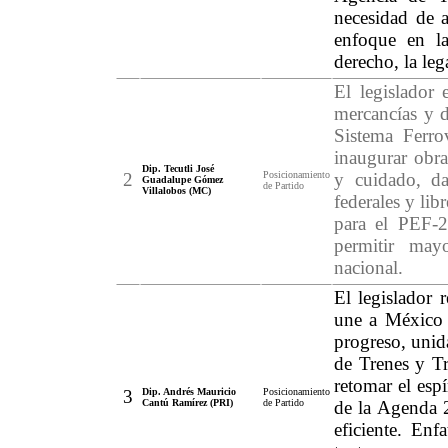
necesidad de a
enfoque en la
derecho, la leg
El legislador 
mercancías y d
Sistema Ferro
inaugurar obra
Dip. Tecutli José
2
Posicionamiento
y cuidado, d
Guadalupe Gómez
de Partido
Villalobos (MC)
federales y li
para el PEF-20
permitir may
nacional.
El legislador 
une a México d
progreso, unid
de Trenes y T
retomar el esp
3
Dip. Andrés Mauricio
Posicionamiento
Cantú Ramírez (PRI)
de Partido
de la Agenda 2
eficiente. Enfa