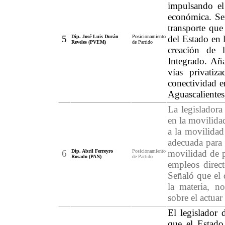
impulsando el 
económica. Se
transporte que
5
Dip. José Luis Durán
Posicionamiento
del Estado en l
Reveles (PVEM)
de Partido
creación de 
Integrado. Añ
vías privatiz
conectividad e
Aguascalientes,
La legisladora
en la movilida
a la movilidad
adecuada para 
6
Dip. Abril Ferreyro
Posicionamiento
movilidad de p
Rosado (PAN)
de Partido
empleos direct
Señaló que el 
la materia, n
sobre el actuar
El legislador 
que el Estado