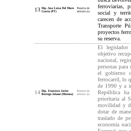
ferroviarias, 
13
Dip. Ana Luisa Del Muro
Reserva de
García (PT)
artículo (s)
social y terr
carecen de ac
Transporte Pú
proyectos ferro
su reserva.
El legislador
objetivo recup
nacional, regi
personas para 
el gobierno 
ferrocarril, l
de 1990 y a in
14
Dip. Francisco Javier
Reserva de
República ha
Borrego Adame (Morena)
artículo (s)
prioritaria al 
movilidad y de
dotar de maner
traslado de p
economía naci
Expresó que co