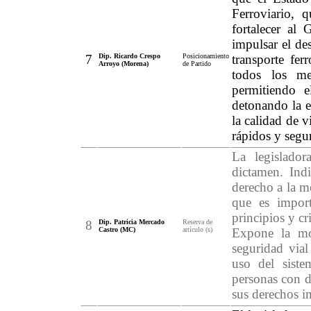
Ferroviario, 
fortalecer al
impulsar el des
7
Dip. Ricardo Crespo
Posicionamiento
transporte fer
Arroyo (Morena)
de Partido
todos los me
permitiendo e
detonando la e
la calidad de v
rápidos y segu
La legislado
dictamen. Indi
derecho a la m
que es import
principios y cr
8
Dip. Patricia Mercado
Reserva de
Castro (MC)
artículo (s)
Expone la mov
seguridad vial
uso del siste
personas con d
sus derechos in