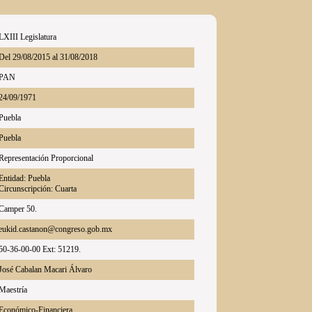
LXIII Legislatura
Del 29/08/2015 al 31/08/2018
PAN
24/09/1971
Puebla
Puebla
Representación Proporcional
Entidad: Puebla
Circunscripción: Cuarta
Camper 50.
eukid.castanon@congreso.gob.mx
50-36-00-00 Ext: 51219.
José Cabalan Macari Álvaro
Maestría
Económico-Financiera