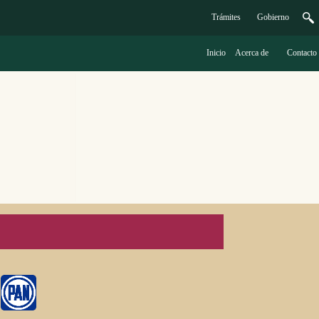
Trámites
G
obierno
Inicio
A
cerca de
C
ontacto