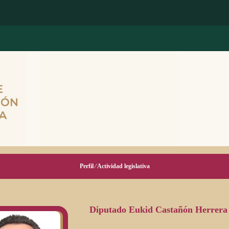
Perfil ⁄ Actividad legislativa
Diputado Eukid Castañón Herrera