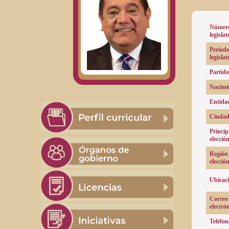
Número
legislat
Periodo
legislat
Partido
Nacimi
Entida
Ciudad
Princip
elección
Región
elección
Ubicaci
Correo
electró
Teléfon