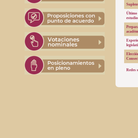
Suplent
Último
estudio
Prepar
académ
Experie
legislat
Elecció
Consec
Redes s