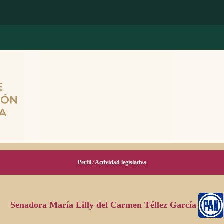
Perfil ⁄ Actividad legislativa
Senadora María Lilly del Carmen Téllez García