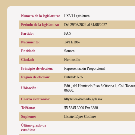
Número de la legislatura:
LXVI Legislatura
Periodo de la legislatura:
Del 29/08/2024 al 31/08/2027
Partido:
PAN
Nacimiento:
14/11/1967
Entidad:
Sonora
Ciudad:
Hermosillo
Principio de elección:
Representación Proporcional
Región de elección:
Entidad: N/A
Edif., del Hemiciclo Piso 6 Oficina 1, Col. Tabac
Ubicación:
06030.
Correo electrónico:
lilly.tellez@senado.gob.mx
Teléfono:
55 5345 3000 Ext.3388
Suplente:
Lisette López Godínez
Último grado de
estudios: