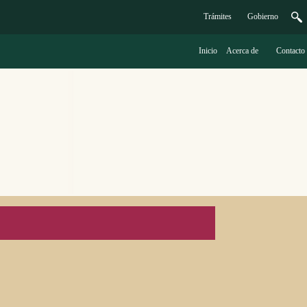
Trámites
G
obierno
Inicio
A
cerca de
C
ontacto