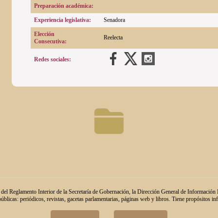
Preparación académica:
Experiencia legislativa:
Senadora
Elección
Reelecta
Consecutiva:
Redes sociales:
 del Reglamento Interior de la Secretaría de Gobernación, la Dirección General de Información L
públicas: periódicos, revistas, gacetas parlamentarias, páginas web y libros. Tiene propósitos i