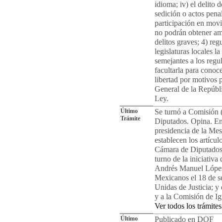
idioma; iv) el delito d
sedición o actos penal
participación en movim
no podrán obtener amn
delitos graves; 4) r
legislaturas locales l
semejantes a los regu
facultarla para conoc
libertad por motivos po
General de la Repúbli
Ley.
Último
Se turnó a Comisión 
Trámite
Diputados. Opina. En 
presidencia de la Me
establecen los artícu
Cámara de Diputados,
turno de la iniciativ
Andrés Manuel López 
Mexicanos el 18 de s
Unidas de Justicia; y
y a la Comisión de I
Ver todos los trámites
Último
Publicado en DOF