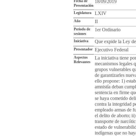
Fecha de
18/09/2019
Presentación
Legislatura
LXIV
Año
II
Periodo de
1er Ordinario
sesiones
Iniciativa
Que expide la Ley de
Presentador
Ejecutivo Federal
Aspectos
La iniciativa tiene po
Relevantes
mecanismos legales qu
grupos vulnerables qu
de garantizarles nuev
ello propone: 1) estab
amnistía deban cumpli
sentencia en firme que
se haya cometido delit
contra la integridad p
empleado armas de fue
el delito de aborto; ii
transporte de narcótic
estado de vulnerabili
indígenas que no haya