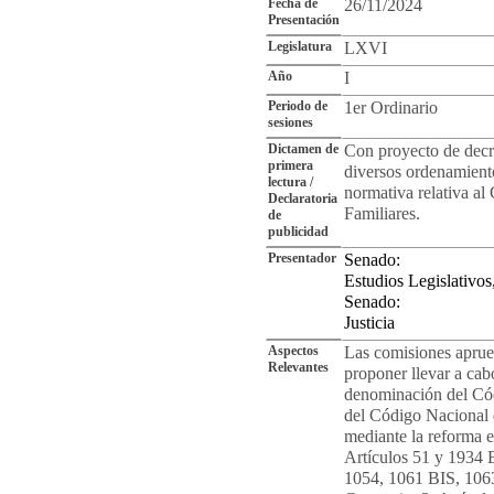
Fecha de
26/11/2024
Presentación
Legislatura
LXVI
Año
I
Periodo de
1er Ordinario
sesiones
Dictamen de
Con proyecto de decr
primera
diversos ordenamient
lectura /
normativa relativa al
Declaratoria
Familiares.
de
publicidad
Presentador
Senado:
Estudios Legislativo
Senado:
Justicia
Aspectos
Las comisiones aprue
Relevantes
proponer llevar a cab
denominación del Cód
del Código Nacional 
mediante la reforma es
Artículos 51 y 1934 B
1054, 1061 BIS, 106