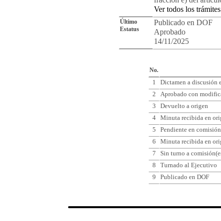
fracción e) del articu
Ver todos los trámites
Último
Publicado en DOF
Estatus
Aprobado
14/11/2025
Cro
No.
1
Dictamen a discusión e
2
Aprobado con modifica
3
Devuelto a origen
4
Minuta recibida en or
5
Pendiente en comisión
6
Minuta recibida en or
7
Sin turno a comisión(e
8
Turnado al Ejecutivo
9
Publicado en DOF