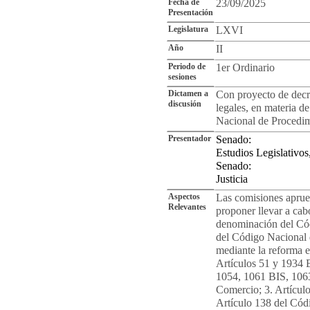
Fecha de
23/09/2025
Presentación
Legislatura
LXVI
Año
II
Periodo de
1er Ordinario
sesiones
Dictamen a
Con proyecto de decr
discusión
legales, en materia d
Nacional de Procedimi
Presentador
Senado:
Estudios Legislativo
Senado:
Justicia
Aspectos
Las comisiones aprue
Relevantes
proponer llevar a cab
denominación del Cód
del Código Nacional 
mediante la reforma es
Artículos 51 y 1934 B
1054, 1061 BIS, 106
Comercio; 3. Artículo
Artículo 138 del Cód