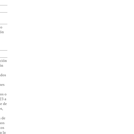
do
ión
cción
ón
ados
nes
os o
23 a
te de
s,
n de
hos
tos
a la