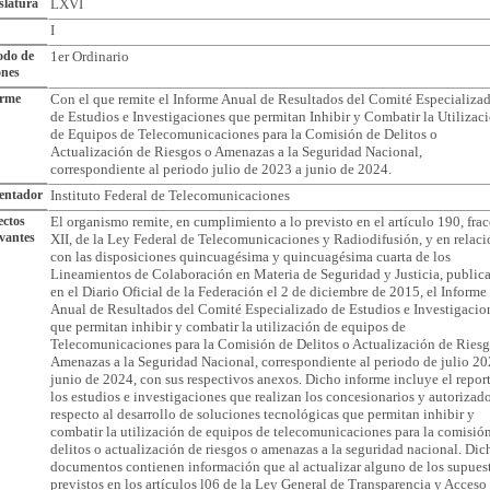
slatura
LXVI
I
odo de
1er Ordinario
ones
orme
Con el que remite el Informe Anual de Resultados del Comité Especializa
de Estudios e Investigaciones que permitan Inhibir y Combatir la Utilizac
de Equipos de Telecomunicaciones para la Comisión de Delitos o
Actualización de Riesgos o Amenazas a la Seguridad Nacional,
correspondiente al periodo julio de 2023 a junio de 2024.
entador
Instituto Federal de Telecomunicaciones
ctos
El organismo remite, en cumplimiento a lo previsto en el artículo 190, fra
vantes
XII, de la Ley Federal de Telecomunicaciones y Radiodifusión, y en relaci
con las disposiciones quincuagésima y quincuagésima cuarta de los
Lineamientos de Colaboración en Materia de Seguridad y Justicia, public
en el Diario Oficial de la Federación el 2 de diciembre de 2015, el Informe
Anual de Resultados del Comité Especializado de Estudios e Investigacio
que permitan inhibir y combatir la utilización de equipos de
Telecomunicaciones para la Comisión de Delitos o Actualización de Riesg
Amenazas a la Seguridad Nacional, correspondiente al periodo de julio 20
junio de 2024, con sus respectivos anexos. Dicho informe incluye el repor
los estudios e investigaciones que realizan los concesionarios y autorizado
respecto al desarrollo de soluciones tecnológicas que permitan inhibir y
combatir la utilización de equipos de telecomunicaciones para la comisió
delitos o actualización de riesgos o amenazas a la seguridad nacional. Dic
documentos contienen información que al actualizar alguno de los supues
previstos en los artículos l06 de la Ley General de Transparencia y Acceso 