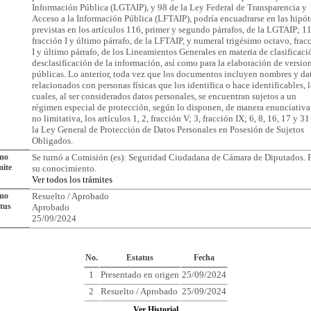
Información Pública (LGTAIP), y 98 de la Ley Federal de Transparencia y
Acceso a la Información Pública (LFTAIP), podría encuadrarse en las hipót
previstas en los artículos 116, primer y segundo párrafos, de la LGTAIP; 1
fracción I y último párrafo, de la LFTAIP, y numeral trigésimo octavo, frac
I y último párrafo, de los Lineamientos Generales en materia de clasificaci
desclasificación de la información, así como para la elaboración de versio
públicas. Lo anterior, toda vez que los documentos incluyen nombres y da
relacionados con personas físicas que los identifica o hace identificables, 
cuales, al ser considerados datos personales, se encuentran sujetos a un
régimen especial de protección, según lo disponen, de manera enunciativ
no limitativa, los artículos 1, 2, fracción V; 3, fracción IX; 6, 8, 16, 17 y 31
la Ley General de Protección de Datos Personales en Posesión de Sujetos
Obligados.
imo
Se turnó a Comisión (es): Seguridad Ciudadana de Cámara de Diputados. 
ite
su conocimiento.
Ver todos los trámites
imo
Resuelto / Aprobado
tus
Aprobado
25/09/2024
Cronología del Asunto
No.
Estatus
Fecha
1
Presentado en origen
25/09/2024
2
Resuelto / Aprobado
25/09/2024
Ver Historial