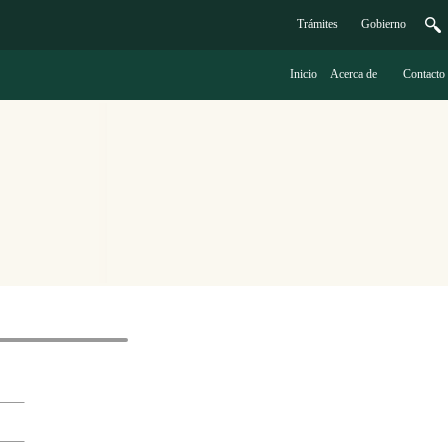
Trámites
G
obierno
Inicio
A
cerca de
C
ontacto