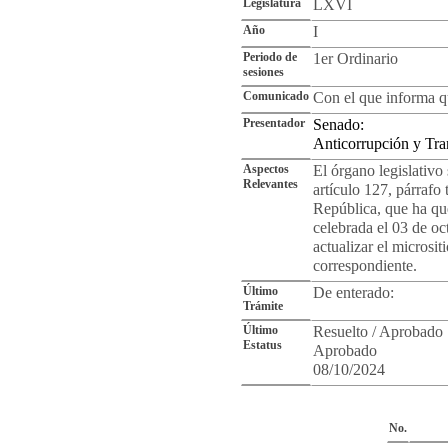
Legislatura
LXVI
Año
I
Periodo de
1er Ordinario
sesiones
Comunicado
Con el que informa q
Presentador
Senado:
Anticorrupción y Tra
Aspectos
El órgano legislativo
Relevantes
artículo 127, párrafo
República, que ha qu
celebrada el 03 de oc
actualizar el microsi
correspondiente.
Último
De enterado:
Trámite
Último
Resuelto / Aprobado
Estatus
Aprobado
08/10/2024
Cro
No.