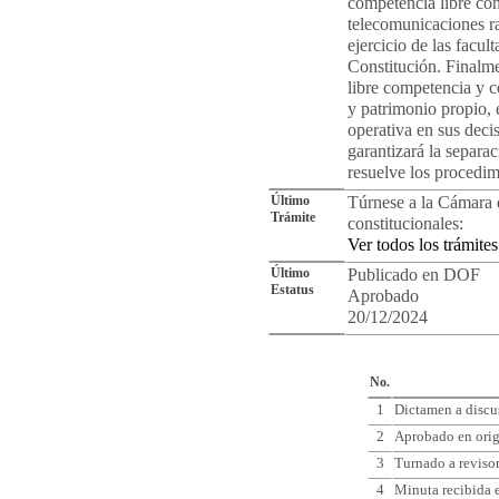
competencia libre con
telecomunicaciones ra
ejercicio de las facult
Constitución. Finalme
libre competencia y c
y patrimonio propio, 
operativa en sus deci
garantizará la separac
resuelve los procedim
Último
Túrnese a la Cámara 
Trámite
constitucionales:
Ver todos los trámites
Último
Publicado en DOF
Estatus
Aprobado
20/12/2024
Cro
No.
1
Dictamen a discu
2
Aprobado en ori
3
Turnado a reviso
4
Minuta recibida e