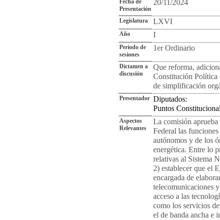
Fecha de
20/11/2024
Presentación
Legislatura
LXVI
Año
I
Periodo de
1er Ordinario
sesiones
Dictamen a
Que reforma, adiciona
discusión
Constitución Polític
de simplificación org
Presentador
Diputados:
Puntos Constituciona
Aspectos
La comisión aprueba 
Relevantes
Federal las funciones
autónomos y de los ó
energética. Entre lo p
relativas al Sistema 
2) establecer que el 
encargada de elaborar
telecomunicaciones y 
acceso a las tecnolog
como los servicios de
el de banda ancha e i