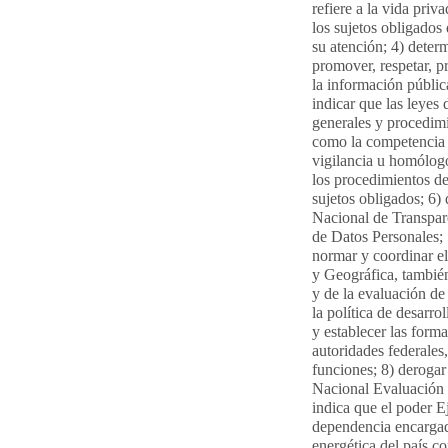
refiere a la vida priv
los sujetos obligados
su atención; 4) deter
promover, respetar, p
la información públic
indicar que las leyes 
generales y procedimi
como la competencia d
vigilancia u homólogo
los procedimientos de
sujetos obligados; 6) 
Nacional de Transpar
de Datos Personales; 
normar y coordinar e
y Geográfica, también
y de la evaluación de
la política de desarr
y establecer las form
autoridades federales,
funciones; 8) derogar 
Nacional Evaluación d
indica que el poder E
dependencia encargada
energética del país co