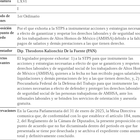
slatura
LXVI
I
odo de
1er Ordinario
ones
osición
Por el que exhorta a la STPS a instrumentar acciones y estrategias necesar
punto de
a efecto de garantizar y respetar los derechos laborales y de seguridad so
erdo
de los trabajadores de Altos Hornos de México (AMHSA) debido a la falt
pagos de salarios y demás prestaciones a las que tienen derecho.
entador
Dip. Theodoros Kalionchiz De la Fuente (PAN)
ctos
El legislador propone exhortar: 1) a la STPS para que instrumente las
vantes
acciones y estrategias necesarias a efecto de que se garanticen y respeten
derechos laborales y de seguridad social de los trabajadores de Altos Ho
de México (AMHSA), quienes a la fecha no han recibido pagos salariales
liquidaciones y demás prestaciones de ley a las que tienen derecho; y, 2) 
Procuraduría Federal de la Defensa del Trabajo para que instrumente las
acciones necesarias a efecto de defender y proteger los derechos laborale
de seguridad social de las personas trabajadoras de AMHSA, ante los
tribunales laborales y se brinden los servicios de orientación y asesoría
gratuita.
rvaciones
En la Gaceta Parlamentaria del 31 de enero de 2025, la Mesa Directiva
comunica que, de conformidad con lo que establece el artículo 184, num
2, del Reglamento de la Cámara de Diputados, la presente proposición c
punto de acuerdo que no fue dictaminada dentro del periodo en que fue
presentada se tiene por desechada y se archiva el expediente como asunt
total y definitivamente concluido.