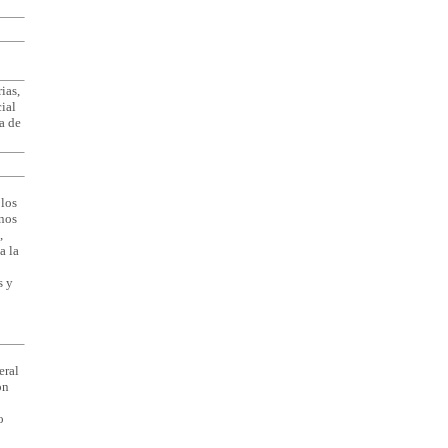
ias,
cial
a de
 los
rnos
,
a la
s y
eral
on
o