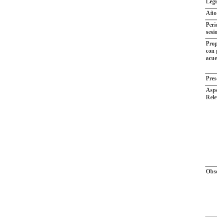
Legi
Año
Peri
sesi
Prop
con 
acu
Pres
Aspe
Rele
Obse