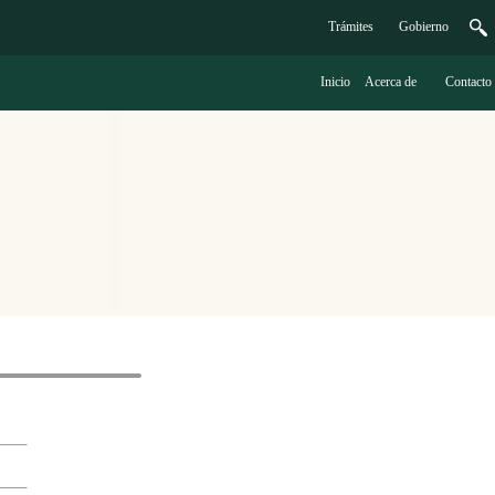
Trámites
G
obierno
Inicio
A
cerca de
C
ontacto