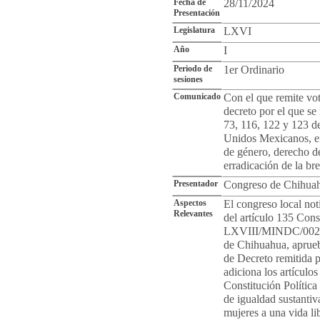
Fecha de
28/11/2024
Presentación
Legislatura
LXVI
Año
I
Periodo de
1er Ordinario
sesiones
Comunicado
Con el que remite vo
decreto por el que se 
73, 116, 122 y 123 de
Unidos Mexicanos, en
de género, derecho de
erradicación de la br
Presentador
Congreso de Chihua
Aspectos
El congreso local not
Relevantes
del artículo 135 Cons
LXVIII/MINDC/0022/2
de Chihuahua, aprueb
de Decreto remitida 
adiciona los artículos
Constitución Polític
de igualdad sustantiv
mujeres a una vida li