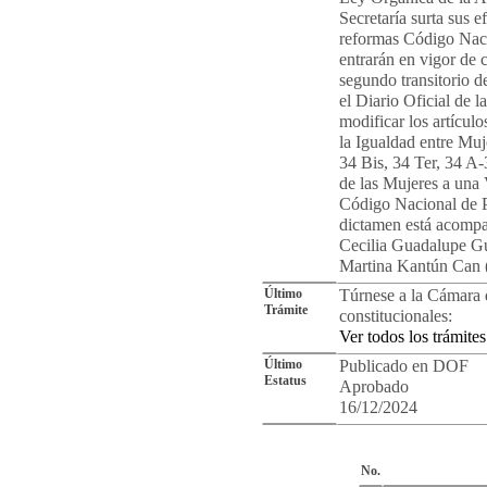
Secretaría surta sus e
reformas Código Naci
entrarán en vigor de 
segundo transitorio d
el Diario Oficial de l
modificar los artículo
la Igualdad entre Muj
34 Bis, 34 Ter, 34 A
de las Mujeres a una 
Código Nacional de P
dictamen está acompañ
Cecilia Guadalupe G
Martina Kantún Can 
Último
Túrnese a la Cámara 
Trámite
constitucionales:
Ver todos los trámites
Último
Publicado en DOF
Estatus
Aprobado
16/12/2024
Cro
No.