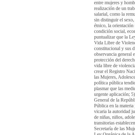
entre mujeres y hombr
realización de un tra
salarial, como la remu
sin distinguir el sexo
étnico, la orientación
condición social, econ
puntualizar que la L
Vida Libre de Violenc
constitucional y sus 
observancia general e
protección del derech
vida libre de violenci
crear el Registro Na
las Mujeres, Adolesc
política pública tendi
plasmar que las medid
urgente aplicación; 5)
General de la Repúbl
Pública en la materia
vicaria la autoridad j
de niñas, niños, adol
transitorias establece
Secretaría de las Muje
Ley Orgánica de la A