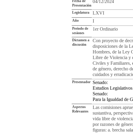
Fecha de
04/12/2024
Presentación
Legislatura
LXVI
Año
I
Periodo de
1er Ordinario
sesiones
Dictamen a
Con proyecto de decr
discusión
disposiciones de la L
Hombres, de la Ley G
Libre de Violencia y
Civiles y Familiares, 
de género, derecho de
cuidados y erradicaci
Presentador
Senado:
Estudios Legislativos
Senado:
Para la Igualdad de 
Aspectos
Las comisiones aprue
Relevantes
sustantiva, perspecti
vida libre de violenci
por razones de género.
figuras: a. brecha sal