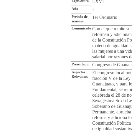
Legislatura
LXVI
Año
I
Periodo de
1er Ordinario
sesiones
Comunicado
Con el que remite su 
reforman y adicionan 
de la Constitución Po
materia de igualdad s
las mujeres a una vid
salarial por razones 
Presentador
Congreso de Guanaj
Aspectos
El congreso local not
Relevantes
fracción V de la Ley 
Guanajuato, y para lo
Fundamental, se remi
celebrada el 28 de no
Sexagésima Sexta Leg
Soberano de Guanajua
Permanente, aprueba 
reforma y adiciona lo
Constitución Polític
de igualdad sustantiv