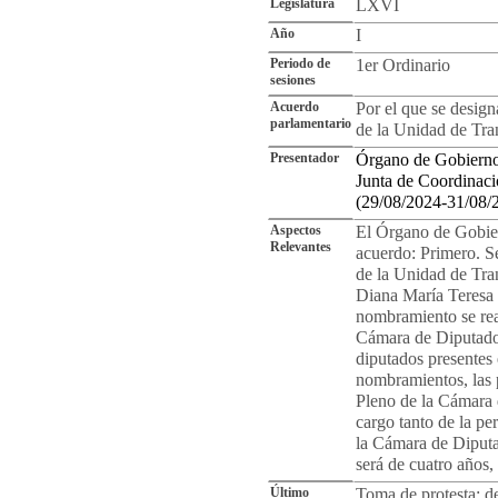
Legislatura
LXVI
Año
I
Periodo de
1er Ordinario
sesiones
Acuerdo
Por el que se designa
parlamentario
de la Unidad de Tra
Presentador
Órgano de Gobierno
Junta de Coordinac
(29/08/2024-31/08/
Aspectos
El Órgano de Gobier
Relevantes
acuerdo: Primero. S
de la Unidad de Tra
Diana María Teresa
nombramiento se rea
Cámara de Diputados
diputados presentes 
nombramientos, las 
Pleno de la Cámara 
cargo tanto de la pe
la Cámara de Diputa
será de cuatro años,
Último
Toma de protesta: de