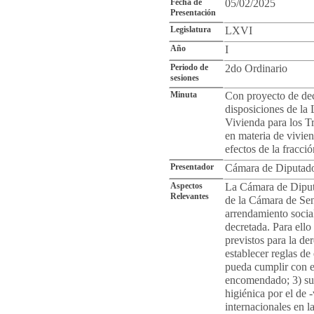
Fecha de
05/02/2025
Presentación
Legislatura
LXVI
Año
I
Periodo de
2do Ordinario
sesiones
Minuta
Con proyecto de dec
disposiciones de la 
Vivienda para los Tr
en materia de vivien
efectos de la fracció
Presentador
Cámara de Diputad
Aspectos
La Cámara de Diput
Relevantes
de la Cámara de Sena
arrendamiento social
decretada. Para ello
previstos para la de
establecer reglas de
pueda cumplir con e
encomendado; 3) sus
higiénica por el de 
internacionales en la