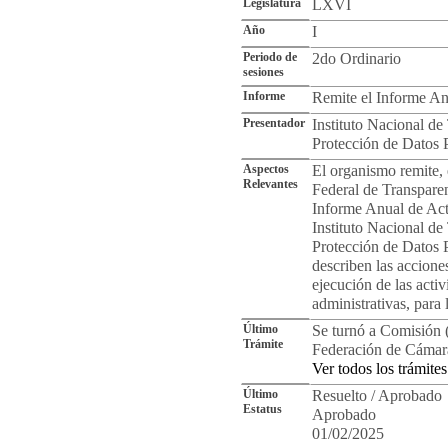
Legislatura
LXVI
Año
I
Periodo de
2do Ordinario
sesiones
Informe
Remite el Informe An
Presentador
Instituto Nacional de
Protección de Datos 
Aspectos
El organismo remite, 
Relevantes
Federal de Transparen
Informe Anual de Act
Instituto Nacional de
Protección de Datos P
describen las accione
ejecución de las acti
administrativas, para
Último
Se turnó a Comisión (
Trámite
Federación de Cámara
Ver todos los trámites
Último
Resuelto / Aprobado
Estatus
Aprobado
01/02/2025