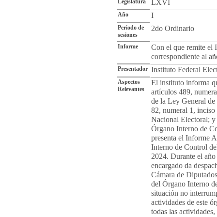
Legislatura
LXVI
Año
I
Periodo de
2do Ordinario
sesiones
Informe
Con el que remite el
correspondiente al a
Presentador
Instituto Federal Elec
Aspectos
El instituto informa 
Relevantes
artículos 489, numeral
de la Ley General de 
82, numeral 1, inciso 
Nacional Electoral; y
Órgano Interno de Con
presenta el Informe 
Interno de Control del
2024. Durante el año
encargado da despacho
Cámara de Diputados 
del Órgano Interno de
situación no interrum
actividades de este ó
todas las actividades