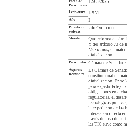
Fecha de
12/03/2025
Presentación
Legislatura
LXVI
Año
I
Periodo de
2do Ordinario
sesiones
Minuta
Que reforma el párraf
Y del artículo 73 de 
Mexicanos, en materia
digitalización.
Presentador
Cámara de Senadore
Aspectos
La Cámara de Senador
Relevantes
constitucional en mat
digitalización. Entre 
para expedir la ley na
obligaciones en dicha
regulatorias, el desar
tecnológicas públicas
la expedición de las 
interacción directa en
través del uso de plat
las TIC sirva como mo