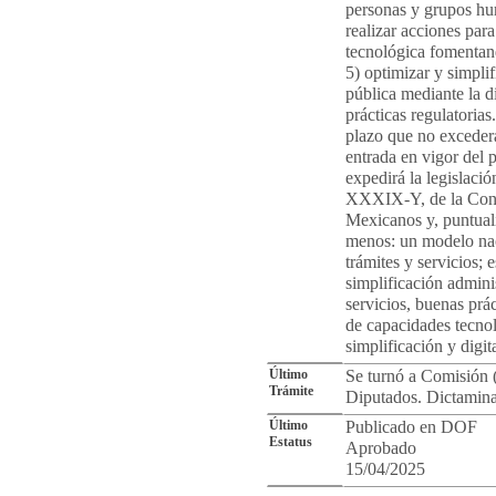
personas y grupos hu
realizar acciones para
tecnológica fomentand
5) optimizar y simplif
pública mediante la d
prácticas regulatorias
plazo que no excederá
entrada en vigor del 
expedirá la legislación
XXXIX-Y, de la Const
Mexicanos y, puntuali
menos: un modelo naci
trámites y servicios; 
simplificación adminis
servicios, buenas prác
de capacidades tecnol
simplificación y digit
Último
Se turnó a Comisión 
Trámite
Diputados. Dictamina
Último
Publicado en DOF
Estatus
Aprobado
15/04/2025