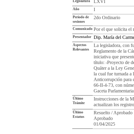
Legislatura
LXVI
Año
I
Periodo de
2do Ordinario
sesiones
Comunicado
Por el que solicita el 
Presentador
Dip. María del Carm
Aspectos
La legisladora, con f
Relevantes
Reglamento de la Cáma
iniciativa que presen
título: -Proyecto de d
Quáter a la Ley Gene
la cual fue turnada a
Anticorrupción para 
66-II-4-73, con núme
Gaceta Parlamentaria
Último
Instrucciones de la Me
Trámite
actualizan los registr
Último
Resuelto / Aprobado
Estatus
Aprobado
01/04/2025