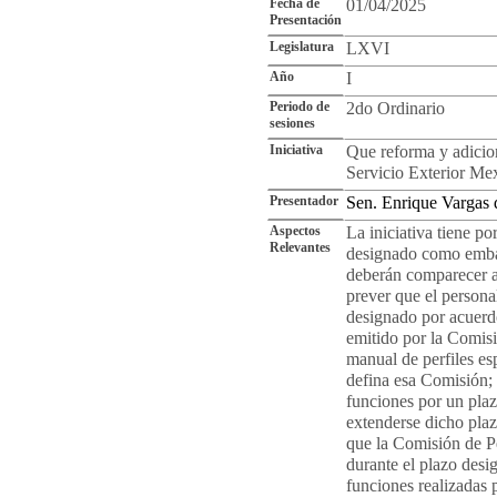
Fecha de
01/04/2025
Presentación
Legislatura
LXVI
Año
I
Periodo de
2do Ordinario
sesiones
Iniciativa
Que reforma y adicion
Servicio Exterior Me
Presentador
Sen. Enrique Vargas 
Aspectos
La iniciativa tiene po
Relevantes
designado como embaj
deberán comparecer an
prever que el persona
designado por acuerdo
emitido por la Comisi
manual de perfiles esp
defina esa Comisión;
funciones por un pla
extenderse dicho plaz
que la Comisión de P
durante el plazo desi
funciones realizadas p