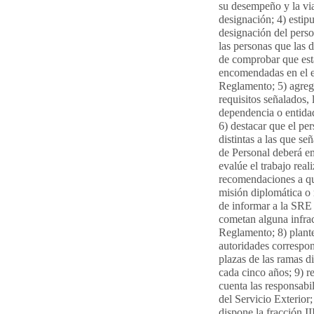
su desempeño y la via
designación; 4) estip
designación del person
las personas que las 
de comprobar que est
encomendadas en el ex
Reglamento; 5) agreg
requisitos señalados,
dependencia o entidad
6) destacar que el pe
distintas a las que se
de Personal deberá em
evalúe el trabajo real
recomendaciones a que
misión diplomática o 
de informar a la SRE
cometan alguna infrac
Reglamento; 8) plante
autoridades correspon
plazas de las ramas d
cada cinco años; 9) re
cuenta las responsabi
del Servicio Exterior
dispone la fracción I