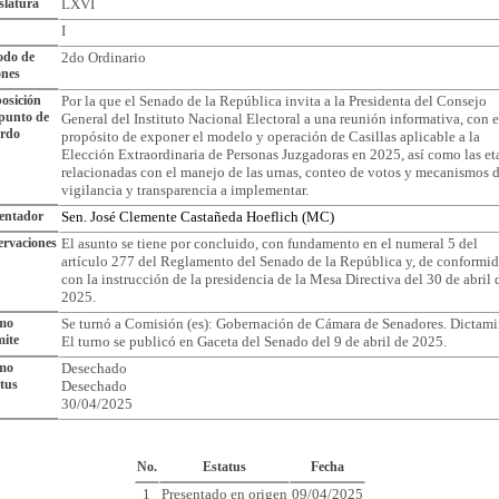
slatura
LXVI
I
odo de
2do Ordinario
ones
osición
Por la que el Senado de la República invita a la Presidenta del Consejo
punto de
General del Instituto Nacional Electoral a una reunión informativa, con e
erdo
propósito de exponer el modelo y operación de Casillas aplicable a la
Elección Extraordinaria de Personas Juzgadoras en 2025, así como las et
relacionadas con el manejo de las urnas, conteo de votos y mecanismos 
vigilancia y transparencia a implementar.
entador
Sen. José Clemente Castañeda Hoeflich (MC)
rvaciones
El asunto se tiene por concluido, con fundamento en el numeral 5 del
artículo 277 del Reglamento del Senado de la República y, de conformi
con la instrucción de la presidencia de la Mesa Directiva del 30 de abril 
2025.
imo
Se turnó a Comisión (es): Gobernación de Cámara de Senadores. Dictami
ite
El turno se publicó en Gaceta del Senado del 9 de abril de 2025.
imo
Desechado
tus
Desechado
30/04/2025
Cronología del Asunto
No.
Estatus
Fecha
1
Presentado en origen
09/04/2025