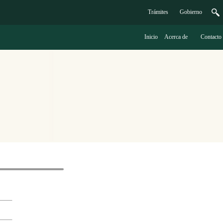
Trámites
G
obierno
Inicio
A
cerca de
C
ontacto