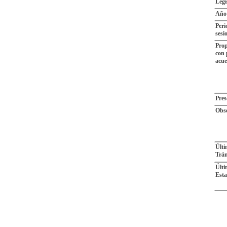
Legi
Año
Peri
sesi
Prop
con 
acu
Pres
Obse
Últ
Trám
Últ
Esta