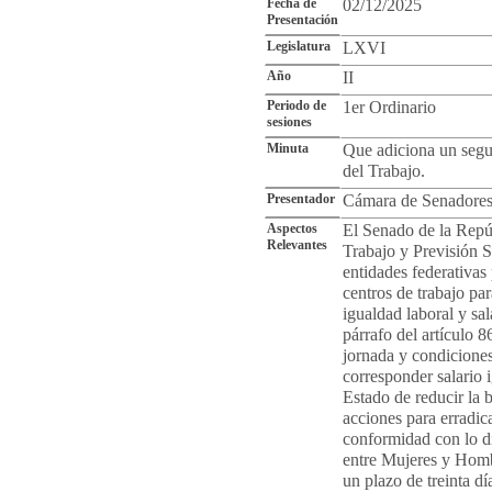
Fecha de
02/12/2025
Presentación
Legislatura
LXVI
Año
II
Periodo de
1er Ordinario
sesiones
Minuta
Que adiciona un segun
del Trabajo.
Presentador
Cámara de Senadore
Aspectos
El Senado de la Repúb
Relevantes
Trabajo y Previsión So
entidades federativas 
centros de trabajo par
igualdad laboral y sal
párrafo del artículo 
jornada y condiciones
corresponder salario 
Estado de reducir la 
acciones para erradica
conformidad con lo di
entre Mujeres y Hombr
un plazo de treinta dí