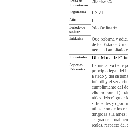
Fecha de
28/04/2025
Presentación
Legislatura
LXVI
Año
I
Periodo de
2do Ordinario
sesiones
Iniciativa
Que reforma y adicio
de los Estados Unid
neonatal ampliado y
Presentador
Dip. María de Fáti
Aspectos
La iniciativa tiene p
Relevantes
principio legal del i
Estado y del sistem
infantil y el servic
cumplimiento del der
ello propone: 1) indi
niñez deberá guiar l
suficientes y oport
utilización de los re
dirigidas a la niñez
asignados anualment
reales, respecto del 