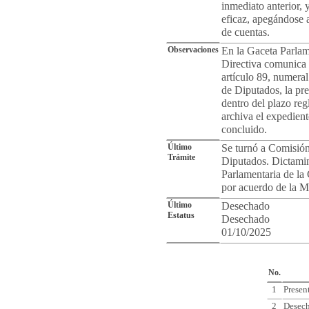
inmediato anterior, 
eficaz, apegándose a
de cuentas.
Observaciones
En la Gaceta Parlam
Directiva comunica 
artículo 89, numeral
de Diputados, la pre
dentro del plazo reg
archiva el expedient
concluido.
Último
Se turnó a Comisión
Trámite
Diputados. Dictamin
Parlamentaria de la
por acuerdo de la M
Último
Desechado
Estatus
Desechado
01/10/2025
Cro
No.
1
Presen
2
Desec