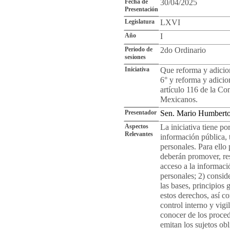
Fecha de
30/04/2025
Presentación
Legislatura
LXVI
Año
I
Periodo de
2do Ordinario
sesiones
Iniciativa
Que reforma y adicion
6° y reforma y adicion
artículo 116 de la Co
Mexicanos.
Presentador
Sen. Mario Humbert
Aspectos
La iniciativa tiene po
Relevantes
información pública, 
personales. Para ello
deberán promover, res
acceso a la informaci
personales; 2) consid
las bases, principios 
estos derechos, así c
control interno y vig
conocer de los proced
emitan los sujetos obl