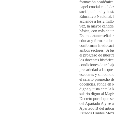
formación académica d
papel crucial en el d
social, cultural y has
Educativo Nacional, l
asciende a los 2 mill
vez, la mayor cantida
básica, con más de un
Es importante señalar
educar y formar a los
conforman la educació
ambos sectores. Si bi
el progreso de nuestr
los docentes históric
condiciones de trabaj
precariedad a las que
escolares y sin condi
el salario promedio de
docencias, ronda en l
digna y justa ante la
salario digno al Magi
Decreto por el que se
del Apartado A y se ad
Apartado B del artícu
Estados Unidos Mexic