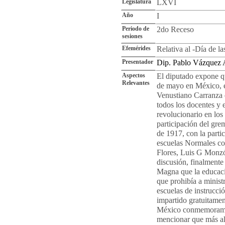
Legislatura
LXVI
Año
I
Periodo de
2do Receso
sesiones
Efemérides
Relativa al -Día de la
Presentador
Dip. Pablo Vázquez
Aspectos
El diputado expone qu
Relevantes
de mayo en México, e
Venustiano Carranza q
todos los docentes y
revolucionario en los
participación del gre
de 1917, con la parti
escuelas Normales c
Flores, Luis G Monzón
discusión, finalmente
Magna que la educació
que prohibía a ministr
escuelas de instrucci
impartido gratuitamen
México conmemoramos
mencionar que más all