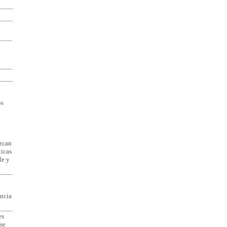
os
ezcan
ticas
le y
encia
es
se