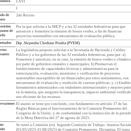
slatura
LXVI
I
odo de
2do Receso
ones
osición
Por la que solicita a la SHCP y a las 32 entidades federativas para que
punto de
autoricen y fomenten la emisión de bonos verdes, a fin de financiar
erdo
proyectos sustentables con mecanismos de evaluación pública.
entador
Dip. Alejandra Chedraui Peralta (PVEM)
ctos
La legisladora propone solicitar a la Secretaría de Hacienda y Crédito
vantes
Público y a los gobiernos de las 32 entidades federativas, para que: a)
Fomenten y autoricen, en su caso, la emisión de bonos verdes o climátic
por parte de gobiernos estatales y municipales; b) Promuevan el
fortalecimiento de capacidades técnicas y administrativas para la
estructuración, evaluación, monitoreo y verificación de proyectos
sustentables susceptibles de ser financiados por estos instrumentos, con
mecanismos de evaluación y rendición de cuentas públicas; y, c) Establ
lineamientos armonizados con estándares internacionales y mejores prác
en la materia, que aseguren la transparencia, impacto ambiental verificab
uso eficiente de los recursos.
rvaciones
El asunto se tiene por concluido, con fundamento en artículo 37 de las
Reglas Básicas para el funcionamiento de la Comisión Permanente del
Congreso de la Unión; y, de conformidad con la instrucción de la presid
de la Mesa Directiva del 27 de agosto de 2025.
imo
Se turnó a Comisión (es): Segunda Comisión de Trabajo: Asuntos Social
ite
(01/05/2025-31/08/2025) de Comisión Permanente. Dictamina. El turno 