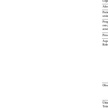
Legi
Año
Peri
sesi
Prop
con 
acu
Pres
Aspe
Rele
Obse
Últ
Trám