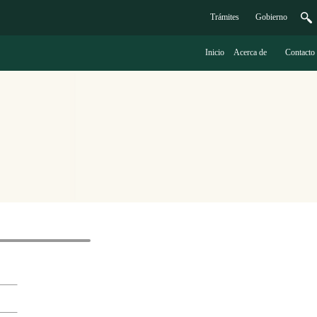
Trámites
G
obierno
Inicio
A
cerca de
C
ontacto