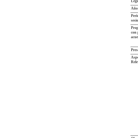
Legi
Año
Peri
sesi
Prop
con 
acu
Pres
Aspe
Rele