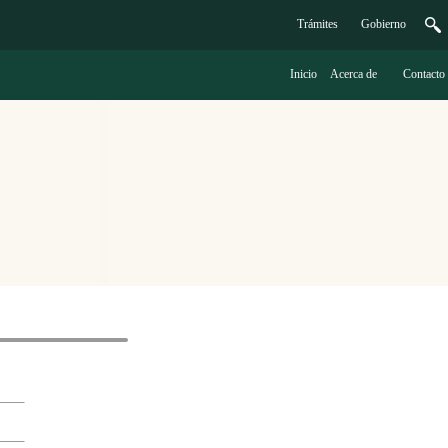
Trámites
G
obierno
Inicio
A
cerca de
C
ontacto