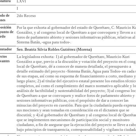
slatura
LXVI
I
odo de
2do Receso
ones
osición
Por la que exhorta al gobernador del estado de Querétaro, C. Mauricio K
punto de
González, y al congreso local de Querétaro a que convoquen y lleven a 
erdo
foros de parlamento abierto y sesiones informativas públicas, relativas al
Sistema Batán, -agua para todos-.
entador
Sen. Beatriz Silvia Robles Gutiérrez (Morena)
ctos
La legisladora exhorta: 1) al gobernador de Querétaro, Mauricio Kuri
vantes
González a que, previo a la discusión y votación del proyecto en el cong
local de Querétaro, dé a conocer de manera detallada, el presupuesto a
detalle estimado del proyecto -Sistema Batán, Agua para Todos- en cada
de sus etapas, así como su esquema de financiamiento a corto, mediano y
largo plazo; 2) al titular del ejecutivo estatal presente los estudios técnic
completos, así como el cumplimiento del marco normativo aplicable y l
análisis de factibilidad y sustentabilidad del proyecto; 3) al congreso loc
de Querétaro a que se convoquen y realice foros de parlamento abierto y
sesiones informativas públicas, con el propósito de dar a conocer las
minucias del proyecto en cuestión. Para que la ciudadanía pueda expresa
sus mociones y sean tomadas en consideración en el dictamen que se
discutirá; y 4) al gobernador de Querétaro y al congreso local de Queréta
que se implementen mecanismos de participación social y monitoreo
ciudadano, a fin de asegurar que la ejecución del proyecto se lleve a cab
bajo principios de transparencia, corresponsabilidad y vigilancia ciudad