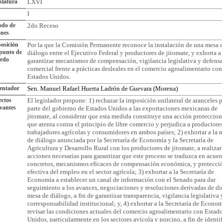
slatura
LXVI
I
odo de
2do Receso
ones
osición
Por la que la Comisión Permanente reconoce la instalación de una mesa 
punto de
diálogo entre el Ejecutivo Federal y productores de jitomate, y exhorta a
erdo
garantizar mecanismos de compensación, vigilancia legislativa y defens
comercial frente a prácticas desleales en el comercio agroalimentario con
Estados Unidos.
entador
Sen. Manuel Rafael Huerta Ladrón de Guevara (Morena)
ctos
El legislador propone: 1) rechazar la imposición unilateral de aranceles 
vantes
parte del gobierno de Estados Unidos a las exportaciones mexicanas de
jitomate, al considerar que esta medida constituye una acción proteccion
que atenta contra el principio de libre comercio y perjudica a productore
trabajadores agrícolas y consumidores en ambos países; 2) exhortar a la 
de diálogo anunciada por la Secretaría de Economía y la Secretaría de
Agricultura y Desarrollo Rural con los productores de jitomate, a realizar
acciones necesarias para garantizar que este proceso se traduzca en acue
concretos, mecanismos eficaces de compensación económica, y protecci
efectiva del empleo en el sector agrícola; 3) exhortar a la Secretaría de
Economía a establecer un canal de información con el Senado para dar
seguimiento a los avances, negociaciones y resoluciones derivadas de d
mesa de diálogo, a fin de garantizar transparencia, vigilancia legislativa 
corresponsabilidad institucional; y, 4) exhortar a la Secretaría de Econom
revisar las condiciones actuales del comercio agroalimentario con Estad
Unidos, particularmente en los sectores avícola y porcino, a fin de identi