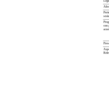
Legi
Año
Peri
sesi
Prop
con 
acu
Pres
Aspe
Rele