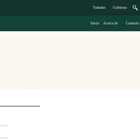
Trámites
G
obierno
Inicio
A
cerca de
C
ontacto