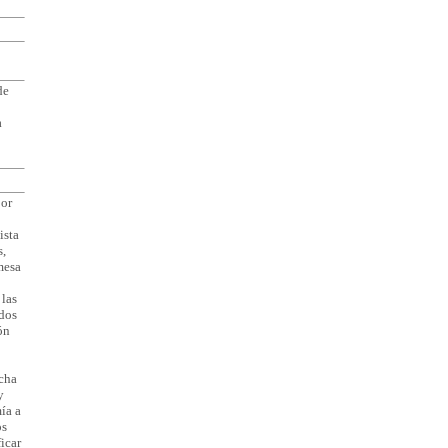
de
a
por
ista
s,
mesa
 las
rdos
ón
icha
y
ía a
os
ficar