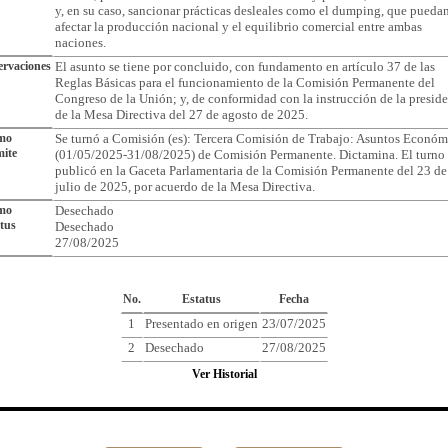
y, en su caso, sancionar prácticas desleales como el dumping, que pueda
afectar la producción nacional y el equilibrio comercial entre ambas
naciones.
rvaciones
El asunto se tiene por concluido, con fundamento en artículo 37 de las
Reglas Básicas para el funcionamiento de la Comisión Permanente del
Congreso de la Unión; y, de conformidad con la instrucción de la presid
de la Mesa Directiva del 27 de agosto de 2025.
imo
Se turnó a Comisión (es): Tercera Comisión de Trabajo: Asuntos Económ
ite
(01/05/2025-31/08/2025) de Comisión Permanente. Dictamina. El turno 
publicó en la Gaceta Parlamentaria de la Comisión Permanente del 23 de
julio de 2025, por acuerdo de la Mesa Directiva.
imo
Desechado
tus
Desechado
27/08/2025
Cronología del Asunto
No.
Estatus
Fecha
1
Presentado en origen
23/07/2025
2
Desechado
27/08/2025
Ver Historial