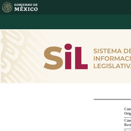
Cám
Ori
Cám
Revi