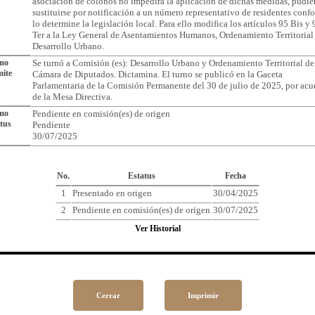
asociación de colonos no impedirá la aplicación de dichas medidas, pudi
sustituirse por notificación a un número representativo de residentes conf
lo determine la legislación local. Para ello modifica los artículos 95 Bis y 
Ter a la Ley General de Asentamientos Humanos, Ordenamiento Territorial
Desarrollo Urbano.
imo
Se turnó a Comisión (es): Desarrollo Urbano y Ordenamiento Territorial de
ite
Cámara de Diputados. Dictamina. El turno se publicó en la Gaceta
Parlamentaria de la Comisión Permanente del 30 de julio de 2025, por acu
de la Mesa Directiva.
imo
Pendiente en comisión(es) de origen
tus
Pendiente
30/07/2025
Cronología del Asunto
No.
Estatus
Fecha
1
Presentado en origen
30/04/2025
2
Pendiente en comisión(es) de origen
30/07/2025
Ver Historial
Cerrar
Imprimir