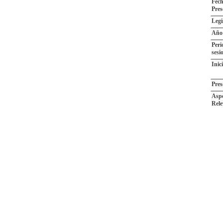
Fech
Pres
Legi
Año
Peri
sesi
Inic
Pres
Aspe
Rele