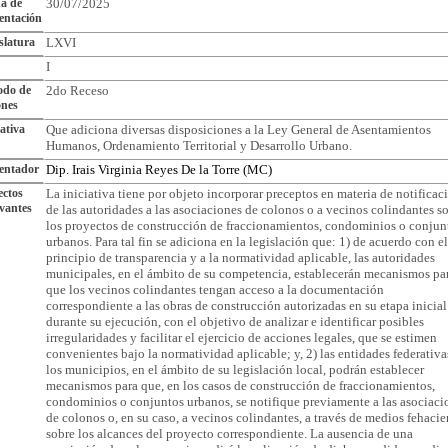
a de
30/07/2025
entación
slatura
LXVI
I
odo de
2do Receso
ones
iativa
Que adiciona diversas disposiciones a la Ley General de Asentamientos
Humanos, Ordenamiento Territorial y Desarrollo Urbano.
entador
Dip. Irais Virginia Reyes De la Torre (MC)
ctos
La iniciativa tiene por objeto incorporar preceptos en materia de notificac
vantes
de las autoridades a las asociaciones de colonos o a vecinos colindantes s
los proyectos de construcción de fraccionamientos, condominios o conjun
urbanos. Para tal fin se adiciona en la legislación que: 1) de acuerdo con el
principio de transparencia y a la normatividad aplicable, las autoridades
municipales, en el ámbito de su competencia, establecerán mecanismos pa
que los vecinos colindantes tengan acceso a la documentación
correspondiente a las obras de construcción autorizadas en su etapa inicial
durante su ejecución, con el objetivo de analizar e identificar posibles
irregularidades y facilitar el ejercicio de acciones legales, que se estimen
convenientes bajo la normatividad aplicable; y, 2) las entidades federativa
los municipios, en el ámbito de su legislación local, podrán establecer
mecanismos para que, en los casos de construcción de fraccionamientos,
condominios o conjuntos urbanos, se notifique previamente a las asociaci
de colonos o, en su caso, a vecinos colindantes, a través de medios fehacie
sobre los alcances del proyecto correspondiente. La ausencia de una