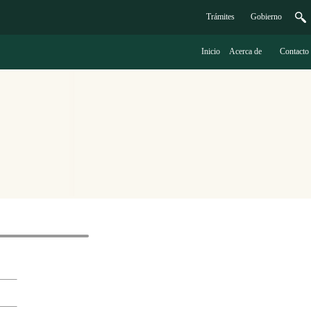
Trámites
G
obierno
Inicio
A
cerca de
C
ontacto