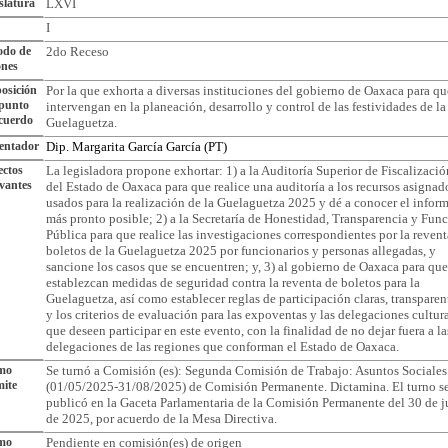
slatura
LXVI
I
odo de
2do Receso
ones
osición
Por la que exhorta a diversas instituciones del gobierno de Oaxaca para qu
 punto
intervengan en la planeación, desarrollo y control de las festividades de la
cuerdo
Guelaguetza.
entador
Dip. Margarita García García (PT)
ctos
La legisladora propone exhortar: 1) a la Auditoría Superior de Fiscalizació
vantes
del Estado de Oaxaca para que realice una auditoría a los recursos asignad
usados para la realización de la Guelaguetza 2025 y dé a conocer el inform
más pronto posible; 2) a la Secretaría de Honestidad, Transparencia y Fun
Pública para que realice las investigaciones correspondientes por la revent
boletos de la Guelaguetza 2025 por funcionarios y personas allegadas, y
sancione los casos que se encuentren; y, 3) al gobierno de Oaxaca para que
establezcan medidas de seguridad contra la reventa de boletos para la
Guelaguetza, así como establecer reglas de participación claras, transparen
y los criterios de evaluación para las expoventas y las delegaciones cultur
que deseen participar en este evento, con la finalidad de no dejar fuera a la
delegaciones de las regiones que conforman el Estado de Oaxaca.
imo
Se turnó a Comisión (es): Segunda Comisión de Trabajo: Asuntos Sociales
ite
(01/05/2025-31/08/2025) de Comisión Permanente. Dictamina. El turno s
publicó en la Gaceta Parlamentaria de la Comisión Permanente del 30 de j
de 2025, por acuerdo de la Mesa Directiva.
imo
Pendiente en comisión(es) de origen