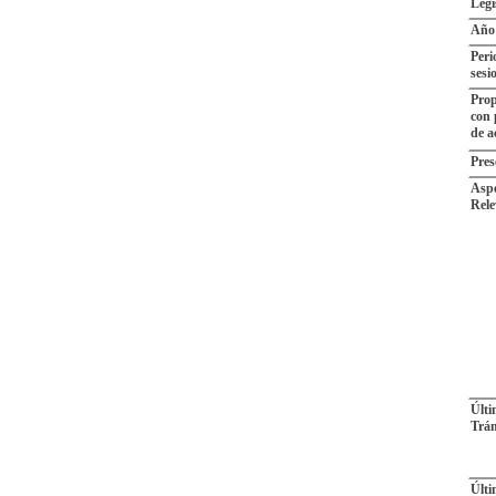
Legi
Año
Peri
sesi
Prop
con
de a
Pres
Aspe
Rele
Últ
Trám
Últ