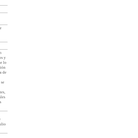
e
n
os y
e lo
ción
a de
 se
tes,
ales
s
e
ulio