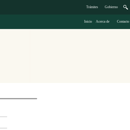
Trámites
G
obierno
Inicio
A
cerca de
C
ontacto