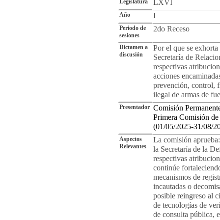
Legislatura
LXVI
Año
I
Periodo de
2do Receso
sesiones
Dictamen a
Por el que se exhorta 
discusión
Secretaría de Relacio
respectivas atribucio
acciones encaminadas
prevención, control, f
ilegal de armas de f
Presentador
Comisión Permanente
Primera Comisión de T
(01/05/2025-31/08/2
Aspectos
La comisión aprueba:
Relevantes
la Secretaría de la D
respectivas atribucio
continúe fortaleciend
mecanismos de registr
incautadas o decomis
posible reingreso al 
de tecnologías de ver
de consulta pública, 