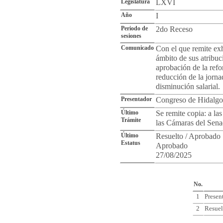
Legislatura
LXVI
Año
I
Periodo de
2do Receso
sesiones
Comunicado
Con el que remite exh
ámbito de sus atribuc
aprobación de la refo
reducción de la jorna
disminución salarial.
Presentador
Congreso de Hidalgo
Último
Se remite copia: a la
Trámite
las Cámaras del Sena
Último
Resuelto / Aprobado
Estatus
Aprobado
27/08/2025
Cro
No.
1
Presen
2
Resuel