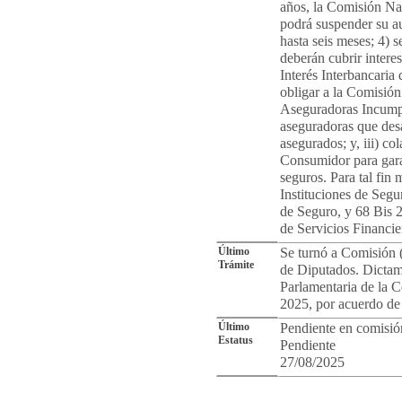
años, la Comisión Na
podrá suspender su a
hasta seis meses; 4) s
deberán cubrir intere
Interés Interbancaria
obligar a la Comisión 
Aseguradoras Incumpl
aseguradoras que desa
asegurados; y, iii) co
Consumidor para garan
seguros. Para tal fin 
Instituciones de Segu
de Seguro, y 68 Bis 2
de Servicios Financie
Último
Se turnó a Comisión 
Trámite
de Diputados. Dictami
Parlamentaria de la 
2025, por acuerdo de
Último
Pendiente en comisió
Estatus
Pendiente
27/08/2025
Cro