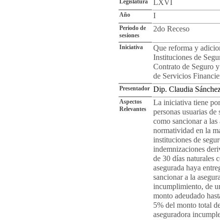
Legislatura
LXVI
Año
I
Periodo de
2do Receso
sesiones
Iniciativa
Que reforma y adicion
Instituciones de Segu
Contrato de Seguro y
de Servicios Financie
Presentador
Dip. Claudia Sánche
Aspectos
La iniciativa tiene p
Relevantes
personas usuarias de 
como sancionar a las 
normatividad en la mat
instituciones de segur
indemnizaciones deri
de 30 días naturales c
asegurada haya entre
sancionar a la asegur
incumplimiento, de un
monto adeudado hasta
5% del monto total de
aseguradora incumple