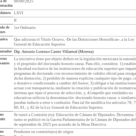
a de
09/09/2025
entación
slatura
LXVI
II
odo de
1er Ordinario
ones
iativa
Que adiciona el Título Octavo, -De las Distinciones Honoríficas-, a la Ley
General de Educación Superior.
entador
Dip. Antonio Lorenzo Castro Villarreal (Morena)
ctos
La iniciativa tiene por objeto definir en la legislación mexicana la natural
vantes
y el propósito del doctorado honoris causa. Para ello, considera: 1) estable
la facultad exclusiva de las instituciones de educación superior que impar
programas de doctorado con reconocimiento de validez oficial para otorga
dicha distinción; 2) prohibir de manera explícita cualquier tipo de pago, c
o donativo condicionado a cambio del honor; 3) obligar a las institucione
actuar con transparencia, mediante la creación y publicación de normativa
internas que rijan el proceso de selección; y, 4) impedir que entidades no
educativas utilicen la denominación -doctorado honoris causa- o similares
puedan inducir a error o confusión. Para tal fin modifica los artículos 78; 7
80; 81; y, 82 de la Ley General de Educación Superior.
imo
Se turnó a Comisión (es): Educación de Cámara de Diputados. Dictamina. 
ite
turno se publicó en la Gaceta Parlamentaria de la Cámara de Diputados de
de septiembre de 2025 por acuerdo de la Mesa Directiva.
imo
Pendiente en comisión(es) de origen