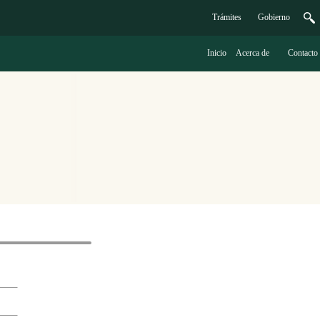
Trámites
G
obierno
Inicio
A
cerca de
C
ontacto