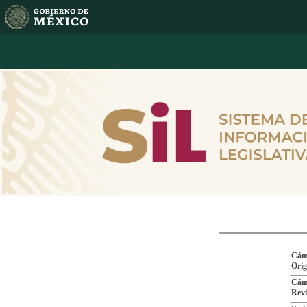
Cám
Ori
Cám
Revi