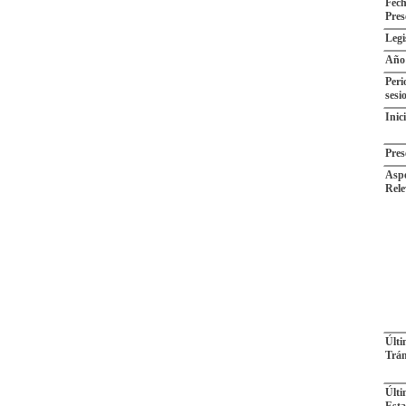
Fech
Pres
Legi
Año
Peri
sesi
Inic
Pres
Aspe
Rele
Últ
Trám
Últ