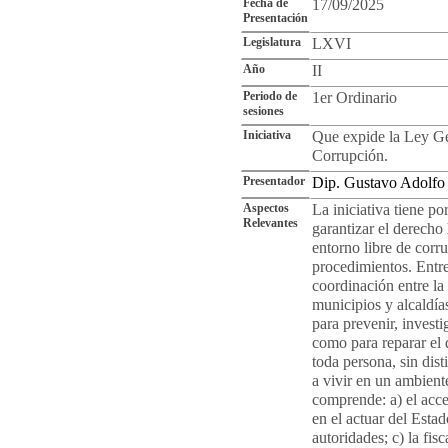
Fecha de
17/09/2025
Presentación
Legislatura
LXVI
Año
II
Periodo de
1er Ordinario
sesiones
Iniciativa
Que expide la Ley Ge
Corrupción.
Presentador
Dip. Gustavo Adolf
Aspectos
La iniciativa tiene p
Relevantes
garantizar el derecho
entorno libre de corru
procedimientos. Entre
coordinación entre la 
municipios y alcaldía
para prevenir, investi
como para reparar el 
toda persona, sin dis
a vivir en un ambient
comprende: a) el acce
en el actuar del Estad
autoridades; c) la fis