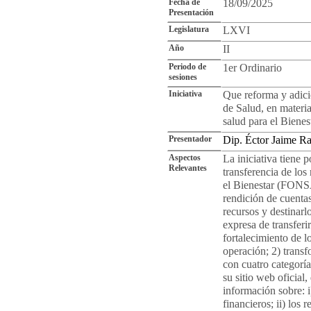
Fecha de
18/09/2025
Presentación
Legislatura
LXVI
Año
II
Periodo de
1er Ordinario
sesiones
Iniciativa
Que reforma y adici
de Salud, en materia
salud para el Bien
Presentador
Dip. Éctor Jaime R
Aspectos
La iniciativa tiene 
Relevantes
transferencia de los
el Bienestar (FONSA
rendición de cuentas.
recursos y destinarl
expresa de transferi
fortalecimiento de l
operación; 2) transf
con cuatro categoría
su sitio web oficial
información sobre: 
financieros; ii) los 