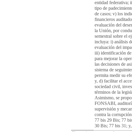
entidad federativa; 
tipo de padecimiento;
de casos; v) los indi
financieros auditado
evaluación del dese
la Unión, por condu
semestral sobre el e
incluya: i) análisis
evaluación del impac
iii) identificación d
para mejorar la oper
las decisiones de as
sistema de seguimie
permita medir su efe
y, d) facilitar el ac
sociedad civil, inve
términos de la legis
Asimismo, se propon
FONSABI, auditoría 
supervisión y mecan
contra la corrupción.
77 bis 29 Bis; 77 bi
30 Bis; 77 bis 31; y