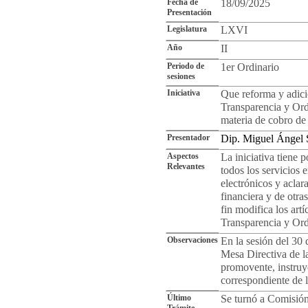
Fecha de
18/09/2025
Presentación
Legislatura
LXVI
Año
II
Periodo de
1er Ordinario
sesiones
Iniciativa
Que reforma y adici
Transparencia y Ord
materia de cobro de
Presentador
Dip. Miguel Ángel 
Aspectos
La iniciativa tiene 
Relevantes
todos los servicios 
electrónicos y aclara
financiera y de otra
fin modifica los art
Transparencia y Ord
Observaciones
En la sesión del 30 
Mesa Directiva de l
promovente, instruye 
correspondiente de l
Último
Se turnó a Comisión