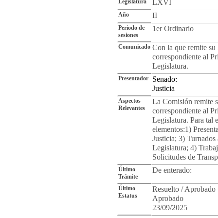
Legislatura
LXVI
Año
II
Periodo de
1er Ordinario
sesiones
Comunicado
Con la que remite su 
correspondiente al P
Legislatura.
Presentador
Senado:
Justicia
Aspectos
La Comisión remite s
Relevantes
correspondiente al P
Legislatura. Para tal 
elementos:1) Presenta
Justicia; 3) Turnados
Legislatura; 4) Traba
Solicitudes de Transp
Último
De enterado:
Trámite
Último
Resuelto / Aprobado
Estatus
Aprobado
23/09/2025