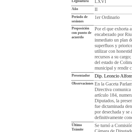
Legislatura
LXVI
Año
II
Periodo de
1er Ordinario
sesiones
Proposición
Por el que exhorta 
con punto de
encabezado por Riul
acuerdo
inmediato un plan d
superfluos y prioric
utilizar con honestid
recursos a su cargo;
del estado de Colim
municipal y rendir c
Presentador
Dip. Leoncio Alfo
Observaciones
En la Gaceta Parlam
Directiva comunica 
artículo 184, numer
Diputados, la prese
fue dictaminada dent
por desechada y se 
definitivamente con
Último
Se turnó a Comisión
Trámite
Cámara de Diputados