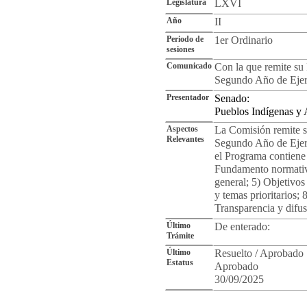
Legislatura
LXVI
Año
II
Periodo de
1er Ordinario
sesiones
Comunicado
Con la que remite su
Segundo Año de Ejerc
Presentador
Senado:
Pueblos Indígenas y
Aspectos
La Comisión remite s
Relevantes
Segundo Año de Ejerc
el Programa contiene 
Fundamento normativo
general; 5) Objetivos 
y temas prioritarios; 
Transparencia y difus
Último
De enterado:
Trámite
Último
Resuelto / Aprobado
Estatus
Aprobado
30/09/2025
Cro