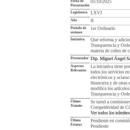
Fecha de
01/10/2025
Presentación
Legislatura
LXVI
Año
II
Periodo de
1er Ordinario
sesiones
Iniciativa
Que reforma y adicion
Transparencia y Orde
materia de cobro de 
Presentador
Dip. Miguel Ángel S
Aspectos
La iniciativa tiene p
Relevantes
todos los servicios en
electrónicos y aclarac
financiera y de otras 
modifica los artículos
Transparencia y Orde
Último
Se turnó a comisione
Trámite
Competitividad de C
Ver todos los trámites
Último
Pendiente en comisió
Estatus
Pendiente