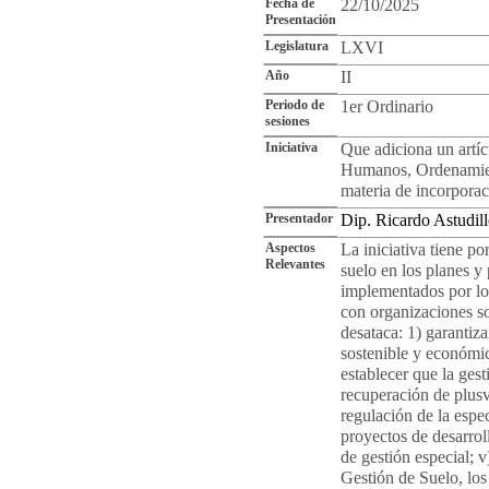
Fecha de
22/10/2025
Presentación
Legislatura
LXVI
Año
II
Periodo de
1er Ordinario
sesiones
Iniciativa
Que adiciona un artí
Humanos, Ordenamient
materia de incorporac
Presentador
Dip. Ricardo Astudi
Aspectos
La iniciativa tiene po
Relevantes
suelo en los planes y
implementados por los
con organizaciones so
desataca: 1) garantiz
sostenible y económic
establecer que la gest
recuperación de plusva
regulación de la espec
proyectos de desarroll
de gestión especial; v
Gestión de Suelo, lo