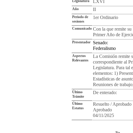
Legislatura
LXVI
Año
II
Periodo de
1er Ordinario
sesiones
Comunicado
Con la que remite su 
Primer Año de Ejerci
Presentador
Senado:
Federalismo
Aspectos
La Comisión remite s
Relevantes
correspondiente al P
Legislatura. Para tal 
elementos: 1) Present
Estadísticas de asunt
Reuniones de trabajo;
Último
De enterado:
Trámite
Último
Resuelto / Aprobado
Estatus
Aprobado
04/11/2025
Cro
No.