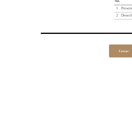
No.
1
Presen
2
Desec
Cerrar