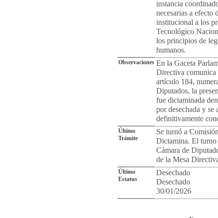
instancia coordinado
necesarias a efecto
institucional a los 
Tecnológico Naciona
los principios de le
humanos.
Observaciones
En la Gaceta Parlam
Directiva comunica 
artículo 184, numer
Diputados, la prese
fue dictaminada dent
por desechada y se 
definitivamente con
Último
Se turnó a Comisió
Trámite
Dictamina. El turno 
Cámara de Diputado
de la Mesa Directiv
Último
Desechado
Estatus
Desechado
30/01/2026
Cro