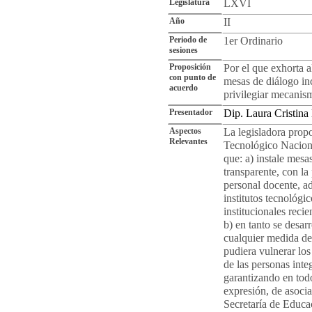
Legislatura
LXVI
Año
II
Periodo de
1er Ordinario
sesiones
Proposición
Por el que exhorta a
con punto de
mesas de diálogo in
acuerdo
privilegiar mecanism
Presentador
Dip. Laura Cristin
Aspectos
La legisladora propo
Relevantes
Tecnológico Nacion
que: a) instale mesa
transparente, con la
personal docente, adm
institutos tecnológic
institucionales reci
b) en tanto se desa
cualquier medida de 
pudiera vulnerar lo
de las personas inte
garantizando en todo
expresión, de asociac
Secretaría de Educac