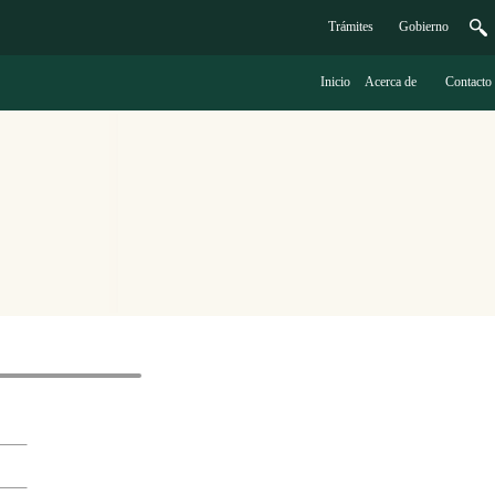
Trámites
G
obierno
Inicio
A
cerca de
C
ontacto