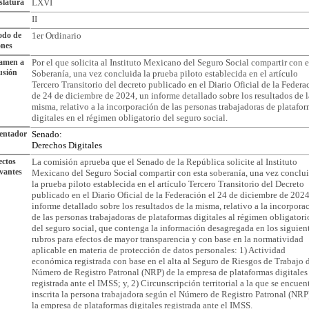
slatura
LXVI
II
odo de
1er Ordinario
ones
tamen a
Por el que solicita al Instituto Mexicano del Seguro Social compartir con e
usión
Soberanía, una vez concluida la prueba piloto establecida en el artículo
Tercero Transitorio del decreto publicado en el Diario Oficial de la Federa
de 24 de diciembre de 2024, un informe detallado sobre los resultados de l
misma, relativo a la incorporación de las personas trabajadoras de platafo
digitales en el régimen obligatorio del seguro social.
entador
Senado:
Derechos Digitales
ctos
La comisión aprueba que el Senado de la República solicite al Instituto
vantes
Mexicano del Seguro Social compartir con esta soberanía, una vez conclu
la prueba piloto establecida en el artículo Tercero Transitorio del Decreto
publicado en el Diario Oficial de la Federación el 24 de diciembre de 2024
informe detallado sobre los resultados de la misma, relativo a la incorpora
de las personas trabajadoras de plataformas digitales al régimen obligatori
del seguro social, que contenga la información desagregada en los siguien
rubros para efectos de mayor transparencia y con base en la normatividad
aplicable en materia de protección de datos personales: 1) Actividad
económica registrada con base en el alta al Seguro de Riesgos de Trabajo 
Número de Registro Patronal (NRP) de la empresa de plataformas digitales
registrada ante el IMSS; y, 2) Circunscripción territorial a la que se encuen
inscrita la persona trabajadora según el Número de Registro Patronal (NRP
la empresa de plataformas digitales registrada ante el IMSS.