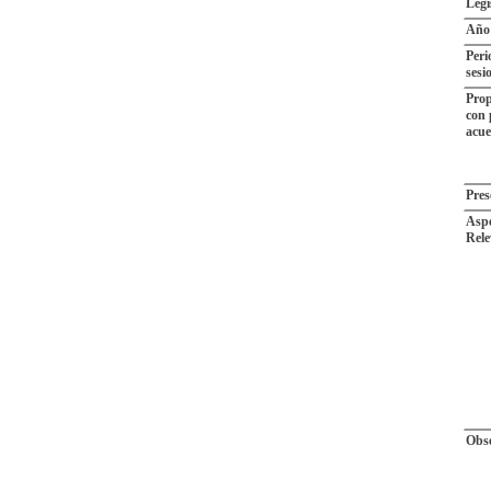
Legi
Año
Peri
sesi
Prop
con 
acu
Pres
Aspe
Rele
Obse