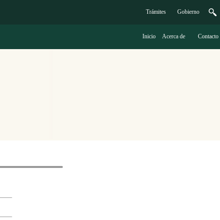
Trámites
G
obierno
Inicio
A
cerca de
C
ontacto