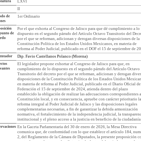
slatura
LXVI
II
odo de
1er Ordinario
ones
osición
Por el que exhorta al Congreso de Jalisco para que dé cumplimiento a lo
punto de
dispuesto en el segundo párrafo del Artículo Octavo Transitorio del Decr
erdo
por el que se reforman, adicionan y derogan diversas disposiciones de la
Constitución Política de los Estados Unidos Mexicanos, en materia de
reforma al Poder Judicial, publicado en el DOF el 15 de septiembre de 2
entador
Dip. Favio Castellanos Polanco (Morena)
ctos
El legislador propone exhortar al Congreso de Jalisco para que, en
vantes
cumplimiento de lo dispuesto en el segundo párrafo del Artículo Octavo
Transitorio del decreto por el que se reforman, adicionan y derogan diver
disposiciones de la Constitución Política de los Estados Unidos Mexica
en materia de reforma al Poder Judicial, publicado en el Diario Oficial de
Federación el 15 de septiembre de 2024, atienda dentro del plazo
establecido la obligación de realizar las adecuaciones correspondientes a
Constitución local, y en consecuencia, apruebe con carácter prioritario l
reforma integral al Poder Judicial de Jalisco y las disposiciones legales
complementarias necesarias, a fin de garantizar la debida armonización
normativa, el fortalecimiento de la independencia judicial, la transparen
institucional y el pleno acceso a la justicia en beneficio de la ciudadanía
rvaciones
En la Gaceta Parlamentaria del 30 de enero de 2026, la Mesa Directiva
comunica que, de conformidad con lo que establece el artículo 184, num
2, del Reglamento de la Cámara de Diputados, la presente proposición c